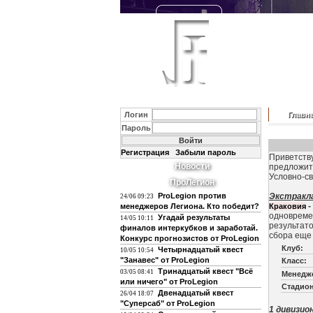
Логин
Главн
Пароль
Регистрация
Забыли пароль
Приветству
Новости
предложить
Условно-с
ПроЛегион
ProLegion против
Экстракл
24/06 09:23
-
менеджеров Легиона. Кто победит?
Краковия
одновремен
Угадай результаты
14/05 10:11
результато
финалов интеркубков и заработай.
сбора еще
Конкурс прогнозистов от ProLegion
Клуб:
Четырнадцатый квест
10/05 10:54
"Занавес" от ProLegion
Класс:
Тринадцатый квест "Всё
03/05 08:41
Менедж
или ничего" от ProLegion
Стадион
Двенадцатый квест
26/04 18:07
"Суперсаб" от ProLegion
1 дивизион