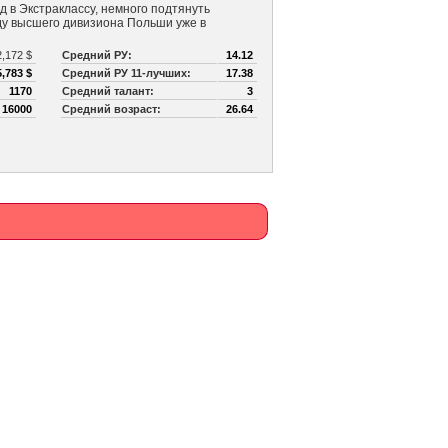
д в Экстраклассу, немного подтянуть
ду высшего дивизиона Польши уже в
2,172 $
Средний РУ:
14.12
,783 $
Средний РУ 11-лучших:
17.38
1170
Средний талант:
3
з
16000
Средний возраст:
26.64