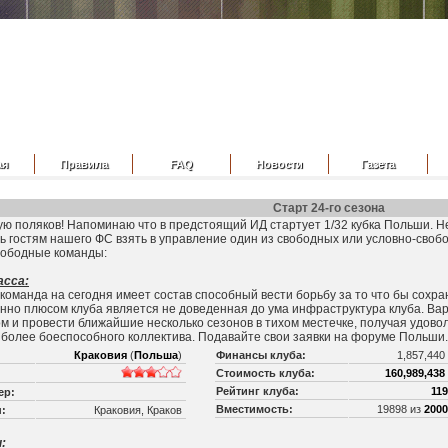
ая
Правила
FAQ
Новости
Газета
Старт 24-го сезона
ю поляков! Напоминаю что в предстоящий ИД стартует 1/32 кубка Польши. Не
 гостям нашего ФС взять в управление один из свободных или условно-своб
вободные команды:
асса:
команда на сегодня имеет состав способный вести борьбу за то что бы сохра
но плюсом клуба является не доведенная до ума инфраструктура клуба. Вариа
м и провести ближайшие несколько сезонов в тихом местечке, получая удово
 более боеспособного коллектива. Подавайте свои заявки на форуме Польши.
Краковия
(
Польша
)
Финансы клуба:
1,857,440
Стоимость клуба:
160,989,438
Рейтинг клуба:
11
ер:
Вместимость:
19898 из
2000
:
Краковия, Краков
: