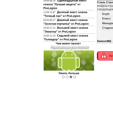
Одиннадцатый квест
19/04 09:34
Сталь Стал
сезона "Лучшая защита" от
инфраструк
ProLegion
следующем
Десятый квест сезона
11/04 13:07
Клуб:
"Точный пас" от ProLegion
Класс:
Девятый квест сезона
05/04 09:37
Менедж
"Золотая перчатка" от ProLegion
Восьмой квест сезона
Стадио
22/03 11:15
"Экватор" от ProLegion
Седьмой квест сезона
15/03 11:24
"Голеадор" от ProLegion
,
Demon982
Чем живет проект
Приложение для Android
Вр
Узнать больше