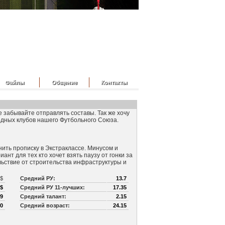
Файлы
Общение
Контакты
 забывайте отправлять составы. Так же хочу
одных клубов нашего Футбольного Союза.
нить прописку в Экстраклассе. Минусом и
нт для тех кто хочет взять паузу от гонки за
льствие от строительства инфраструктуры и
 $
Средний РУ:
13.7
 $
Средний РУ 11-лучших:
17.35
99
Средний талант:
2.15
0
Средний возраст:
24.15