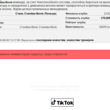
команда, за счет боеспособного состава, способна бороться за выхо
ёва-Воля
туру и середнячок 1 дивизиона вполне может превратиться в крепкую коман
 сезоне. Ждем целеустремленных менеджеров.
Сталь Сталёва-Воля
(
Польша
)
Финансы клуба:
2,53
Стоимость клуба:
170,505
Рейтинг клуба:
ер:
Вместимость:
15629 и
н:
Сталёва-Воля, Сталева-Воля
.
.
Вернуться к
последним новостям
,
новостям турниров
31.08.2017 11:27:09
еменно комментарии закрыты, скоро откроются.
Посетители сегодня
Сейчас на сайте
©
2008-2026
Футбольный Легион