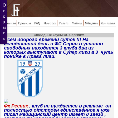
Главная
Правила
FAQ
Новости
Газета
Файлы
Общение
Контакты
Свободные клубы ФС Сербии!!!
Всем доброго времени суток !!! На
сегодняшний день в ФС Серии в условно
свободных находятся 3 клуба два из
которых выступают в Супер лиги а 3 чуть
пониже в Права лиги.
Фк Ресник
, клуб не нуждается в рекламе он
полностью отстроен единственное я уже
писал медицинский центр имеет 0 звезд ,