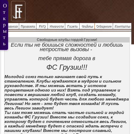
Главная
Правила
FAQ
Новости
Газета
Файлы
Общение
Контакты
Свободные клубы гордой Грузии!
Если ты не боишься сложностей и любишь
непростые вызовы -
тебе
прямая дорога в
ФС Грузии!!!
Молодой союз только начинает свой путь к
становлению. Клубы нуждаются в мудром и сильном
руководстве. И ты можешь встать у истоков
процветания одного из них
! Взять под управление и
повести к вершинам любой клуб, создать команду,
управлять которой будет честь для любого менеджера
Легиона! Но нет - это будет твоя команда! И пусть
весь Легион завидует!
Ты сам тоже можешь стать частью сильной и гордой
команды ФС Грузии! Вместе мы создадим союз, к
которому будет с почтением относиться весь Легион,
а каждый менеджер будет с опаской ждать встречи с
нашими клубами! Вместе мы построим славный,