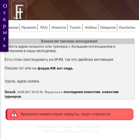
Главная
Правила
FAQ
Новости
Газета
Файлы
Общение
Контакты
Вакансия тренера молодежки!
Ребята ждем сильного или тренера с большим потенциалом и
желанием в нашу молодежку.
Есть план претендовать на МЧМ, так что двойная мотивация.
Пишем тут или на
форум ЮК вот сюда.
Удачи, ждем заявок.
,
.
SousA
Вернуться к
последним новостям
,
новостям
20.09.2017 20:35:30
.
турниров
Временно комментарии закрыты, скоро откроются.
Посетители сегодня
Сейчас на сайте
©
2008-2026
Футбольный Легион