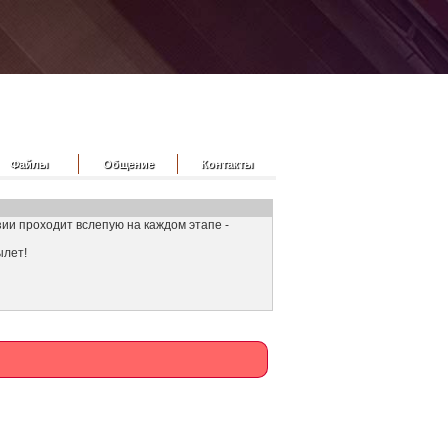
Файлы
Общение
Контакты
узии проходит вслепую на каждом этапе -
ылет!