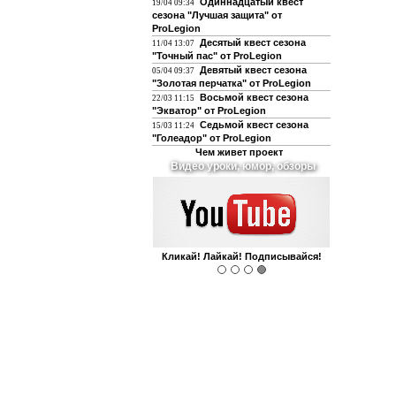
Одиннадцатый квест
19/04 09:34
сезона "Лучшая защита" от
ProLegion
Десятый квест сезона
11/04 13:07
"Точный пас" от ProLegion
Девятый квест сезона
05/04 09:37
"Золотая перчатка" от ProLegion
Восьмой квест сезона
22/03 11:15
"Экватор" от ProLegion
Седьмой квест сезона
15/03 11:24
"Голеадор" от ProLegion
Чем живет проект
О футболе и не только
Интегрирован с чатом форума!