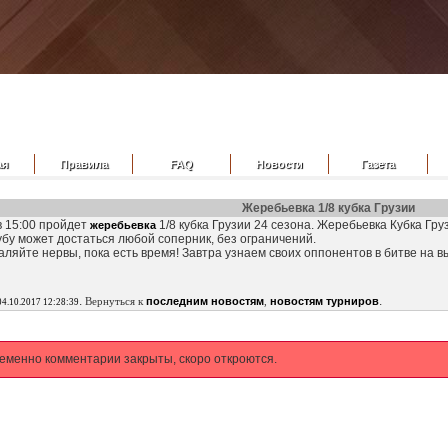
ая
Правила
FAQ
Новости
Газета
Жеребьевка 1/8 кубка Грузии
в 15:00 пройдет
1/8 кубка Грузии 24 сезона. Жеребьевка Кубка Гр
жеребьевка
бу может достаться любой соперник, без ограничений.
каляйте нервы, пока есть время! Завтра узнаем своих оппонентов в битве на в
.
.
Вернуться к
последним новостям
,
новостям турниров
04.10.2017 12:28:39
еменно комментарии закрыты, скоро откроются.