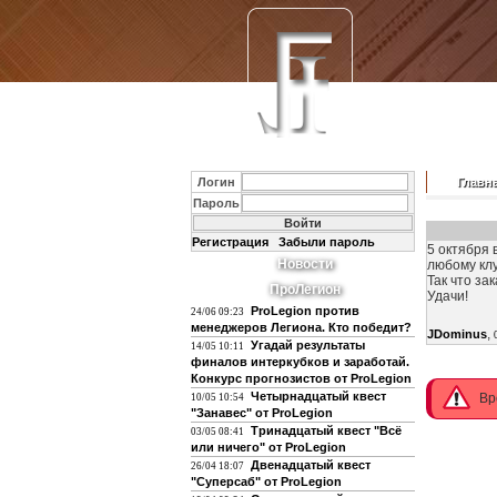
Логин
Главн
Пароль
Регистрация
Забыли пароль
5 октября 
Новости
любому клу
Так что за
ПроЛегион
Удачи!
ProLegion против
24/06 09:23
менеджеров Легиона. Кто победит?
,
JDominus
Угадай результаты
14/05 10:11
финалов интеркубков и заработай.
Конкурс прогнозистов от ProLegion
Четырнадцатый квест
Вр
10/05 10:54
"Занавес" от ProLegion
Тринадцатый квест "Всё
03/05 08:41
или ничего" от ProLegion
Двенадцатый квест
26/04 18:07
"Суперсаб" от ProLegion