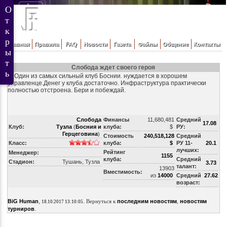
Главная
Правила
FAQ
Новости
Газета
Файлы
Общение
Контакты
Слобода ждет своего героя
1. Один из самых сильный клуб Боснии. нуждается в хорошем
управленце.Денег у клуба достаточно. Инфраструктура практически
полностью отстроена. Бери и побеждай.
Слобода
Финансы
11,680,481
Средний
17.08
Клуб:
Тузла
(
Босния и
клуба:
$
РУ:
Герцеговина
)
Стоимость
240,518,128
Средний
Класс:
клуба:
$
РУ 11-
20.1
лучших:
Рейтинг
Менеджер:
1155
клуба:
Средний
Стадион:
Тушань, Тузла
3.73
талант:
13903
Вместимость:
из
14000
Средний
27.62
возраст:
,
.
BiG Human
Вернуться к
последним новостям
,
новостям
18.10.2017 13:10:05
.
турниров