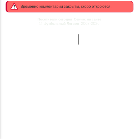
Временно комментарии закрыты, скоро откроются.
Посетители сегодня
Сейчас на сайте
©
2008-2026
Футбольный Легион