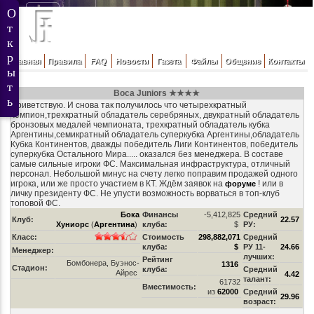
Главная
Правила
FAQ
Новости
Газета
Файлы
Общение
Контакты
Boca Juniors ★★★★
Приветствую. И снова так получилось что четырехкратный
чемпион,трехкратный обладатель серебряных, двукратный обладатель
бронзовых медалей чемпионата, трехкратный обладатель кубка
Аргентины,семикратный обладатель суперкубка Аргентины,обладатель
Кубка Континентов, дважды победитель Лиги Континентов, победитель
суперкубка Остального Мира..... оказался без менеджера. В составе
самые сильные игроки ФС. Максимальная инфраструктура, отличный
персонал. Небольшой минус на счету легко поправим продажей одного
игрока, или же просто участием в КТ. Ждём заявок на
! или в
форуме
личку президенту ФС. Не упусти возможность ворваться в топ-клуб
топовой ФС.
Бока
Финансы
-5,412,825
Средний
Клуб:
22.57
Хуниорс
(
Аргентина
)
клуба:
$
РУ:
Класс:
Стоимость
298,882,071
Средний
клуба:
$
РУ 11-
24.66
Менеджер:
лучших:
Рейтинг
Бомбонера, Буэнос-
1316
Стадион:
клуба:
Средний
Айрес
4.42
талант:
61732
Вместимость:
из
62000
Средний
29.96
возраст: