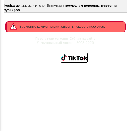
,
.
koshaque
Вернуться к
последним новостям
,
новостям
11.12.2017 16:05:57
.
турниров
Временно комментарии закрыты, скоро откроются.
Посетители сегодня
Сейчас на сайте
©
2008-2026
Футбольный Легион