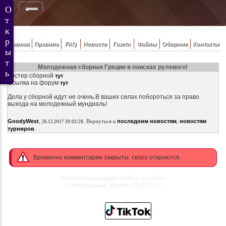
Главная
Правила
FAQ
Новости
Газета
Файлы
Общение
Контакты
Молодежная сборная Греции в поисках рулевого!
Ростер сборной
тут
Ссылка на форум
тут
Дела у сборной идут не очень.В ваших силах побороться за право
выхода на молодежный мундиаль!
,
.
GoodyWest
Вернуться к
последним новостям
,
новостям
26.12.2017 20:03:28
.
турниров
Временно комментарии закрыты, скоро откроются.
Посетители сегодня
Сейчас на сайте
©
2008-2026
Футбольный Легион