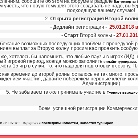
слениям, сообщите об этом на форуме в разделе
в
Баг-репорты
 учесть, что новую тему для этого создавать не надо, вы
подходящую вашему случаю!
2.
Открыта регистрация Второй волны
-
Дедлайн
регистрации -
25.01.2018 в
-
Старт
Второй волны -
27.01.20
збежание возможных последующих проблем с процедурой ре
нием выплат за Вторую волну, просим вас проявить особую
к же, хотелось бы напомнить, что любые паузы в играх (ИД),
ый игровой период, всегда можно заполнить
онлайн-турнирами
счёта 15 игр в сутки. То, что надо для подготовки к сезону.
к как времени до второй волны осталось не так много, прось
ждением участия, давайте побережем нервные клетки колле
Администрации)
5. Не забываем также принимать участие в
Турнире выходно
Всем успешной регистрации Коммерческих
.
.
Вернуться к
последним новостям
,
новостям турниров
01.2018 05:36:51