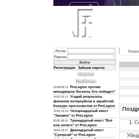
Логин
Главн
Пароль
Регистрация
Забыли пароль
Новости
ПроЛегион
ProLegion против
24/06 09:23
менеджеров Легиона. Кто победит?
Угадай результаты
14/05 10:11
финалов интеркубков и заработай.
Конкурс прогнозистов от ProLegion
Поздр
Четырнадцатый квест
10/05 10:54
"Занавес" от ProLegion
Тринадцатый квест "Всё
03/05 08:41
1. 
или ничего" от ProLegion
Двенадцатый квест
26/04 18:07
"Суперсаб" от ProLegion
Убед