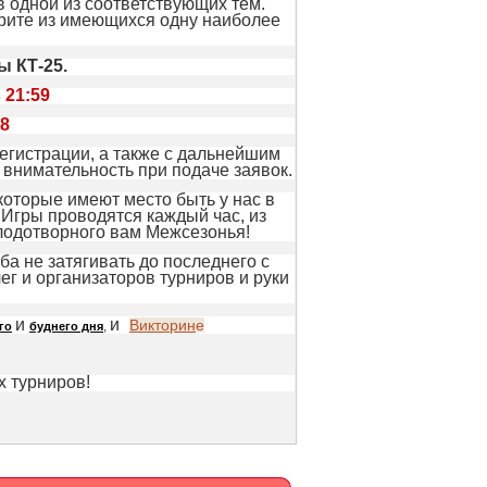
 одной из соответствующих тем.
берите из имеющихся одну наиболее
 КТ-25.
 21:59
18
гистрации, а также с дальнейшим
 внимательность при подаче заявок.
 которые имеют место быть у нас в
. Игры проводятся каждый час, из
 Плодотворного вам Межсезонья!
ба не затягивать до последнего с
г и организаторов турниров и руки
и
и
Викторин
е
,
го
буднего дня
 турниров!