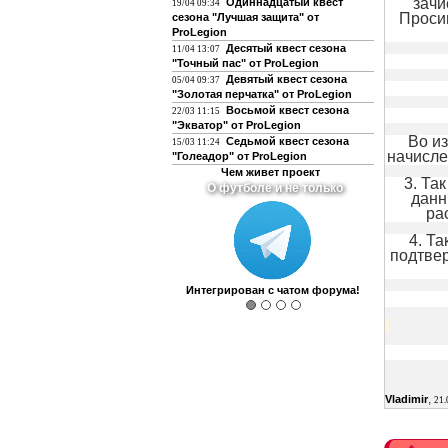
зачи
Одиннадцатый квест
19/04 09:34
Просим
сезона "Лучшая защита" от
ProLegion
Десятый квест сезона
11/04 13:07
"Точный пас" от ProLegion
Девятый квест сезона
05/04 09:37
"Золотая перчатка" от ProLegion
Восьмой квест сезона
22/03 11:15
"Экватор" от ProLegion
Во и
Седьмой квест сезона
15/03 11:24
начисле
"Голеадор" от ProLegion
Чем живет проект
3. Та
О футболе и не только
данн
ра
4. Та
подтвер
Интегрирован с чатом форума!
,
Vladimir
21.