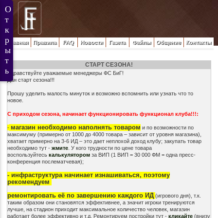
Главная
Правила
FAQ
Новости
Газета
Файлы
Общение
Контакты
СТАРТ СЕЗОНА!
Здравствуйте уважаемые менеджеры ФС БиГ!
Дан старт сезона!!!
Прошу уделить малость минуток и возможно вспомнить или узнать что то
новое.
С приходом сезона, начинает функционировать функционал клуба!!!:
магазин необходимо наполнять товаром
-
и по возможности по
максимуму (примерно от 1000 до 4000 товара – зависит от уровня магазина),
хватает примерно на 3-6 ИД – это дает неплохой доход клубу; закупать товар
необходимо тут -
жмите
. У кого трудности по цене товара
воспользуйтесь
калькулятором
за ВИП (1 ВИП = 30 000 ФМ = одна пресс-
конференция послематчевая);
-
инфраструктура начинает изнашиваться, поэтому
рекомендуем
ремонтировать её по завершению каждого ИД
(игрового дня), т.к.
таким образом они становятся эффективнее, а значит игроки тренируются
лучше, на стадион приходит максимальное количество человек, магазин
работает более эффективно и т.д. Ремонтируем постройки тут -
кликайте
(внизу