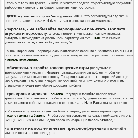
- «ремонт всех построек»). У кого не хватает средств, то рекомендую подходить
выборочно к ремонту, выбирая приоритетные постройки;
-
, очень это рекомендуем сделать и
ДЮСШ – у кого не построен 5-ый уровень
поставить данную задачу. И будет у вас высококлассная молодежь!;
- зарплата, - не забывайте периодически понижать зарплату
игрокам и персоналу
, а также продлить контракты нужным игрокам,
смотрим и периодически уменьшаем зарплату им тут -
ТыЦ
, тем самым
уменьшая затратную часть бюджета клуба;
- рынок персонала – периодически появляются хорошие экземпляры на рынке и
советуем воспользоваться подписанием контрактов с хорошими специалистами
-
рынок персонала;
обязательно играйте товарищеские игры
-
(не путайте с
тренировочными играми). Играйте товарищеские игры дублем, чтобы не
нагружать физически свою основу. Товарищеская игра – это хороший доход в
казну клуба!!! Если у вас стадион не большой, то ищите хозяина с большим
стадионом и будет вам обоим хорошая прибыль!
тренировки игроков
-
-
ссылка
. Регулярно меняйте направление
тренировок. Не поленитесь, разберитесь, т.к. это будущее ваших игроков, в этом
и заключаются победы – правильно их прокачать! Ну, и Ваши знания конечно.
- обязательно узнавайте цены на билеты перед домашними играми здесь
-
расчет цены на билеты
. Чтобы воспользоваться панелью необходимо иметь
ВИП (1 ВИП = 30 000 ФМ = одна пресс-конференция послематчевая);
о
твечайте на послематчевые пресс-конференции
-
и получайте
ФМ, они обязательно пригодятся!