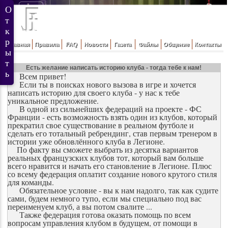
Главная
Правила
FAQ
Новости
Газета
Файлы
Общение
Контакты
Есть желание написать историю клуба - тогда тебе к нам!
Всем привет!
Если ты в поисках нового вызова в игре и хочется
написать историю для своего клуба - у нас к тебе
уникальное предложение.
В одной из сильнейших федераций на проекте - ФС
Франции - есть возможность взять один из клубов, который
прекратил свое существование в реальном футболе и
сделать его тотальный ребрендинг, став первым тренером в
истории уже обновлённого клуба в Легионе.
По факту вы сможете выбрать из десятка вариантов
реальных французских клубов тот, который вам больше
всего нравится и начать его становление в Легионе. Плюс
со всему федерация оплатит создание нового крутого стиля
для команды.
Обязательное условие - вы к нам надолго, так как судите
сами, будем немного тупо, если мы специально под вас
переименуем клуб, а вы потом свалите ...
Также федерация готова оказать помощь по всем
вопросам управления клубом в будущем, от помощи в