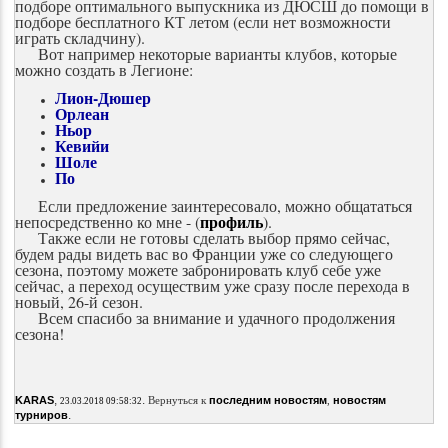
подборе оптимального выпускника из ДЮСШ до помощи в
подборе бесплатного КТ летом (если нет возможности
играть складчину).
Вот например некоторые варианты клубов, которые
можно создать в Легионе:
Лион-Дюшер
Орлеан
Ньор
Кевийи
Шоле
По
Если предложение заинтересовало, можно общататься
профил
ь
непосредственно ко мне - (
).
Также если не готовы сделать выбор прямо сейчас,
будем рады видеть вас во Франции уже со следующего
сезона, поэтому можете забронировать клуб себе уже
сейчас, а переход осуществим уже сразу после перехода в
новый, 26-й сезон.
Всем спасибо за внимание и удачного продолжения
сезона!
,
.
KARAS
Вернуться к
последним новостям
,
новостям
23.03.2018 09:58:32
.
турниров