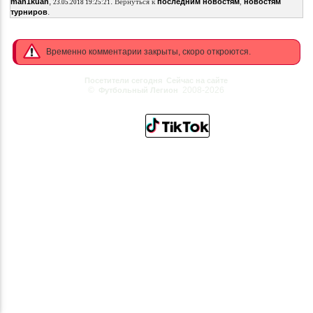
,
.
man1kuan
Вернуться к
последним новостям
,
новостям
23.05.2018 19:25:21
.
турниров
Временно комментарии закрыты, скоро откроются.
Посетители сегодня
Сейчас на сайте
©
2008-2026
Футбольный Легион