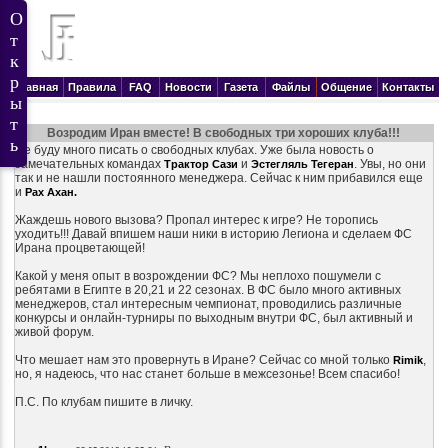
Главная
Правила
FAQ
Новости
Газета
Файлы
Общение
Контакты
Возродим Иран вместе! В свободных три хороших клуба!!!
Не буду много писать о свободных клубах. Уже была новость о
замечательных командах
и
. Увы, но они
Трактор Сази
Эстегляль Тегеран
так и не нашли постоянного менеджера. Сейчас к ним прибавился еще
и
Рах Ахан.
Жаждешь нового вызова? Пропал интерес к игре? Не торопись
уходить!!! Давай впишем наши ники в историю Легиона и сделаем ФС
Ирана процветающей!
Какой у меня опыт в возрождении ФС? Мы неплохо пошумели с
ребятами в Египте в 20,21 и 22 сезонах. В ФС было много активных
менеджеров, стал интересным чемпионат, проводились различные
конкурсы и онлайн-турниры по выходным внутри ФС, был активный и
живой форум.
Что мешает нам это провернуть в Иране? Сейчас со мной только
,
Rimik
но, я надеюсь, что нас станет больше в межсезонье! Всем спасибо!
П.С. По клубам пишите в личку.