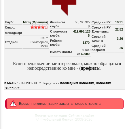
Клуб:
Метц
(
Франция
)
Финансы
53,700,927
Средний РУ:
19.91
клуба:
$
Класс:
Средний РУ
22.52
Стоимость
412,695,126
11-лучших:
Менеджер:
клуба:
$
Средний
Сент-
3.26
Рейтинг
талант:
Стадион:
Симфорьен,
1370
клуба:
Средний
Метц
25
60000
возраст:
Вместимость:
из
60000
Если предложение заинтересовало, можно обращаться
профил
ь
непосредственно ко мне - (
).
,
.
KARAS
Вернуться к
последним новостям
,
новостям
15.06.2018 12:01:37
.
турниров
Временно комментарии закрыты, скоро откроются.
Посетители сегодня
Сейчас на сайте
©
2008-2026
Футбольный Легион