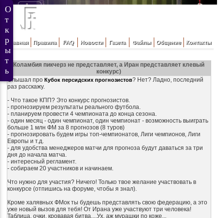
Главная
Правила
FAQ
Новости
Газета
Файлы
Общение
Контакты
Коламбия пикчерз не представляет, а Иран представляет клевый
конкурс)
Слышал про
? Нет? Ладно, последний
Кубок персидских прогнозистов
раз расскажу.
- Что такое КПП? Это конкурс прогнозистов.
- прогнозируем результаты реального футбола.
- планируем провести 4 чемпионата до конца сезона.
- один месяц - один чемпионат, один чемпионат - возможность выиграть
больше 1 млн ФМ за 8 прогнозов (8 туров)
- прогнозировать будем игры топ-чемпионатов, Лиги чемпионов, Лиги
Европы и т.д.
- для удобства менеджеров матчи для прогноза будут даваться за три
дня до начала матча.
- интересный регламент.
- собираем 20 участников и начинаем.
Что нужно для участия? Ничего! Только твое желание участвовать в
конкурсе (отпишись на форуме, чтобы я знал).
Кроме халявных ФМок ты будешь представлять свою федерацию, а это
уже новый вызов для тебя! От Ирана уже участвуют три человека!
Таблица, очки, кровавая битва....Ух, аж мурашки по коже...