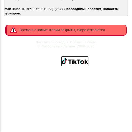
,
.
man1kuan
Вернуться к
последним новостям
,
новостям
02.09.2018 17:57:49
.
турниров
Временно комментарии закрыты, скоро откроются.
Посетители сегодня
Сейчас на сайте
©
2008-2026
Футбольный Легион