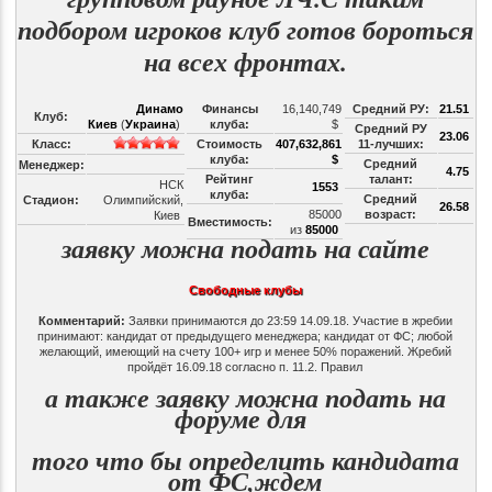
подбором игроков клуб готов бороться
на всех фронтах
.
Динамо
Финансы
16,140,749
Средний РУ:
21.51
Клуб:
Киев
(
Украина
)
клуба:
$
Средний РУ
23.06
Класс:
Стоимость
407,632,861
11-лучших:
клуба:
$
Средний
Менеджер:
4.75
Рейтинг
талант:
НСК
1553
клуба:
Средний
Стадион:
Олимпийский,
26.58
85000
возраст:
Киев
Вместимость:
из
85000
заявку можна подать на сайте
Свободные клубы
Комментарий:
Заявки принимаются до 23:59 14.09.18. Участие в жребии
принимают: кандидат от предыдущего менеджера; кандидат от ФС; любой
желающий, имеющий на счету 100+ игр и менее 50% поражений. Жребий
пройдёт 16.09.18 согласно п. 11.2. Правил
а также заявку можна подать на
форуме для
того что бы определить кандидата
от ФС,ждем