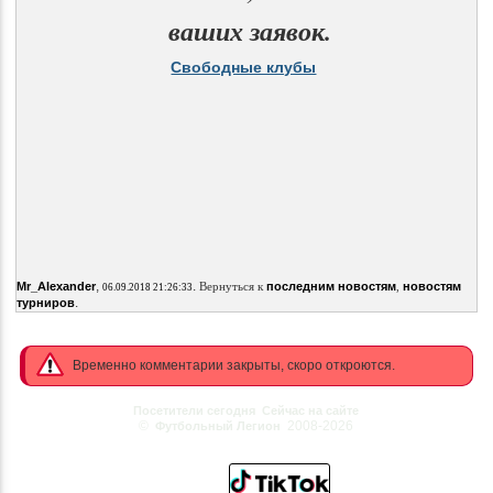
ваших заявок.
Свободные клубы
,
.
Mr_Alexander
Вернуться к
последним новостям
,
новостям
06.09.2018 21:26:33
.
турниров
Временно комментарии закрыты, скоро откроются.
Посетители сегодня
Сейчас на сайте
©
2008-2026
Футбольный Легион