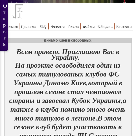
Главная
Правила
FAQ
Новости
Газета
Файлы
Общение
Контакты
Динамо Киев в свободных.
Всем привет. Приглашаю Вас в
Украину.
На проэкте освободился один из
самых титулованых клубов ФС
Украины Динамо Киев,который в
прошлом сезоне стал чемпионом
страны и завоевал Кубок Украины,а
также в клуба помимо этого очень
много титулов в легионе.В этом
сезоне клуб будет участвовать в
групповом раунде ЛЧ.С таким