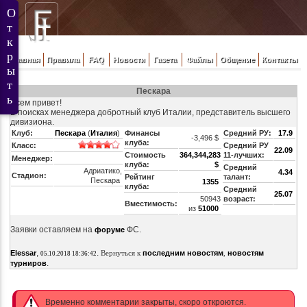
Главная
Правила
FAQ
Новости
Газета
Файлы
Общение
Контакты
Пескара
Всем привет!
В поисках менеджера добротный клуб Италии, представитель высшего
дивизиона.
Клуб:
Пескара
(
Италия
)
Финансы
Средний РУ:
17.9
-3,496 $
клуба:
Класс:
Средний РУ
22.09
Стоимость
364,344,283
11-лучших:
Менеджер:
клуба:
$
Средний
Адриатико,
4.34
Стадион:
Рейтинг
талант:
Пескара
1355
клуба:
Средний
25.07
50943
возраст:
Вместимость:
из
51000
Заявки оставляем на
ФС.
форуме
,
.
Elessar
Вернуться к
последним новостям
,
новостям
05.10.2018 18:36:42
.
турниров
Временно комментарии закрыты, скоро откроются.