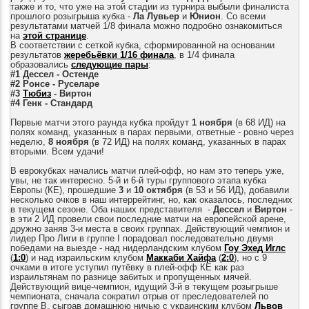
также и то, что уже на этой стадии из турнира выбыли финалиста
прошлого розыгрыша кубка -
Ла Лувьер
и
Юнион
. Со всеми
результатами матчей 1/8 финала можно подробно ознакомиться
на
этой странице
.
В соответствии с сеткой кубка, сформированной на основании
результатов
жеребьёвки 1/16 финала
, в 1/4 финала
образовались
следующие пары
:
#1
Дессел
- Остенде
#2 Ронсе -
Руселаре
#3
Тюбиз
- Виртон
#4 Генк
-
Стандард
Первые матчи этого раунда кубка пройдут
1 ноября
(в 68 ИД) на
полях команд, указанных в парах первыми, ответные - ровно через
неделю,
8
ноября
(в 72 ИД) на полях команд, указанных в парах
вторыми. Всем удачи!
В еврокубках начались матчи плей-офф, но нам это теперь уже,
увы, не так интересно. 5-й и 6-й туры группового этапа кубка
Европы (КЕ), прошедшие
3
и
10
октября
(в 53 и 56 ИД), добавили
несколько очков в наш интеррейтинг, но, как оказалось, последних
в текущем сезоне. Оба наших представителя -
Дессел
и
Виртон
-
в эти 2 ИД провели свои последние матчи на европейской арене,
дружно заняв 3-и места в своих группах. Действующий чемпион и
лидер Про Лиги в группе I порадовал последовательно двумя
победами на выезде - над нидерландским клубом
Гоу Эхед Иглс
(
1:0
) и над израильским клубом
Маккаби Хайфа
(
2:0
), но с 9
очками в итоге уступил
путёвку в плей-офф КЕ
как раз
израильтянам по разнице забитых и пропущенных мячей.
Действующий вице-чемпион, идущий 3-й в текущем розыгрыше
чемпионата, сначала сократил отрыв от преследователей по
группе B, сыграв домашнюю ничью с украинским клубом
Львов