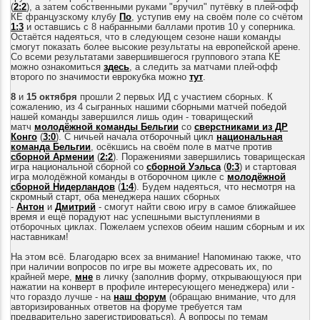
(
2:2
), а затем собственными руками "вручил" путёвку в плей-офф
КЕ французскому клубу
По
, уступив ему на своём поле со счётом
1:3
и оставшись с 8 набранными баллами против 10 у соперника.
Остаётся надеяться, что в следующем сезоне наши команды
смогут показать более высокие результаты на европейской арене.
С
о всеми результатами завершившегося группового этапа КЕ
можно ознакомиться
здесь
, а следить за матчами плей-офф
второго по значимости еврокубка можно
тут
.
8
и
15 октября
прошли 2 первых ИД с участием сборных. К
сожалению, из 4 сыгранных нашими сборными матчей победой
нашей команды завершился лишь один - товарищеский
матч
молодёжной команды Бельгии
со
сверстниками из ДР
Конго
(
3:0
). С ничьей начала отборочный цикл
национальная
команда Бельгии
, осёкшись на своём поле в матче против
сборной Армении
(
2:2
). Поражениями завершились товарищеская
игра национальной сборной со
сборной Уэльса
(
0:3
) и стартовая
игра молодёжной команды в отборочном цикле с
молодёжной
сборной Нидерландов
(
1:4
). Будем надеяться, что несмотря на
скромный старт, оба менеджера наших сборных
-
Антон
и
Дмитрий
- смогут найти свою игру в самое ближайшее
время и ещё порадуют нас успешными выступлениями в
отборочных циклах.
Пожелаем успехов обеим нашим сборным и их
наставникам!
На этом всё. Благодарю всех за внимание! Напоминаю также, что
при наличии вопросов по игре вы можете адресовать их, по
крайней мере,
мне
в личку (заполнив форму, открывающуюся при
нажатии на конверт в профиле интересующего менеджера) или -
что гораздо лучше - на
наш форум
(обращаю внимание, что для
авторизированных ответов на форуме требуется там
предварительно зарегистрироваться)
. А вопросы по темам