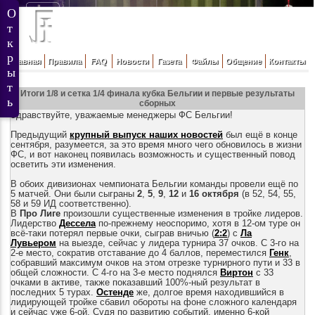
Главная
Правила
FAQ
Новости
Газета
Файлы
Общение
Контакты
Итоги 1/8 и сетка 1/4 финала кубка Бельгии и первые результаты
сборных
Здравствуйте, уважаемые менеджеры ФС Бельгии!
Предыдущий
крупный выпуск наших новостей
был ещё в конце
сентября, разумеется, за это время много чего обновилось в жизни
ФС, и вот наконец появилась возможность и существенный повод
осветить эти изменения.
В обоих дивизионах чемпионата Бельгии команды провели ещё по
5 матчей. Они были сыграны
2
,
5
,
9
,
12
и
16 октября
(в 52, 54, 55,
58 и 59 ИД соответственно).
В
Про Лиге
произошли существенные изменения в тройке лидеров.
Лидерство
Дессела
по-прежнему неоспоримо, хотя в 12-ом туре он
всё-таки потерял первые очки, сыграв вничью (
2:2
) с
Ла
Лувьером
на выезде, сейчас у лидера турнира 37 очков. С 3-го на
2-е место, сократив отставание до 4 баллов, переместился
Генк
,
собравший максимум очков на этом отрезке турнирного пути и 33 в
общей сложности. С 4-го на 3-е место поднялся
Виртон
с 33
очками в активе, также показавший 100%-ный результат в
последних 5 турах.
Остенде
же, долгое время находившийся в
лидирующей тройке сбавил обороты на фоне сложного календаря
и сейчас уже 6-ой. Судя по развитию событий, именно 6-кой