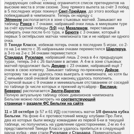
лидирующих сейчас команд ограничится список претендентов на
высокие места в этом сезоне. З
ону прямого вылета за счёт 3 побед
в 5 последних играх покинул
Сент-Трюйден
, до этого вообще не
побеждавший в чемпионате. Теперь он наряду с
Эйпеном
располагается в зоне стыковых матчей. Замыкают же
таблицу
Ронсе
с 7 очками, набравший очки лишь в минувшем туре
за счёт крупной победы (
5:0
) над
Мехеленом
, переставшим
набирать очки после 6-го тура, и
Брюгге
с 3 очками, который в
первых 5 октябрьских матчах чемпионата так и не набрал ни одного
очка
.
В
Твееде Классе
, избежав потерь очков в последних 5 играх, со 2-
го на 1-е место с 35 набранными очками переместился
Шарлеруа
,
а 3-го на 2-е с 34 очками переместился
Стандард
.
Руселаре
,
набра
в
ший лишь 2 очка в 4-х предыдущих
турах, теперь 3-й с 26 баллами в активе. А 4-м в зоне стыковых
матчей продолжает быть
Дендер
с 23 очками, набравший ещё 7
очков в свою копилку.
Замыкает таблицу по-прежнему
Дейнзе
,
которому так и не удалось пока выиграть в чемпионате, но хотя бы
2 ничьими свой очковой багаж наконец удалось пополнить.
Строчкой выше с 9 очками и минимальным отставанием от соседей
по таблице (
в числе которых и прежний аутсайдер -
Васланд-
Беверен
) располагается
Зюлте-Варегем
.
Полную актуальную таблицу обоих дивизионов чемпионата
Бельгии можно посмотреть на
соответствующей
странице
в
разделе ФС Бельгии на сайте
.
11
и
18
октября
(в 57 и 61 ИД) состоялись матчи
1/8 финала кубка
Бельгии
. На фоне 4-х противостояний между клубами Про Лиги,
два из которых были между командами из первой 6-ки в текущей
таблице, но получились на удивление односторонними, 2-м из 4-х
представителей Твееде Классе удалось пробиться в следующий
раунд кубка - ими стали
Руселаре
и
Стандард
. Примечательно