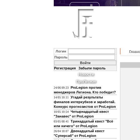
Логин
Главн
Пароль
Регистрация
Забыли пароль
Новости
ПроЛегион
ProLegion против
24/06 09:23
менеджеров Легиона. Кто победит?
Угадай результаты
14/05 10:11
финалов интеркубков и заработай.
Конкурс прогнозистов от ProLegion
Четырнадцатый квест
10/05 10:54
"Занавес" от ProLegion
Тринадцатый квест "Всё
03/05 08:41
или ничего" от ProLegion
Двенадцатый квест
26/04 18:07
"Суперсаб" от ProLegion