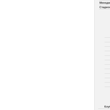
Менедж
Стадио
Клу