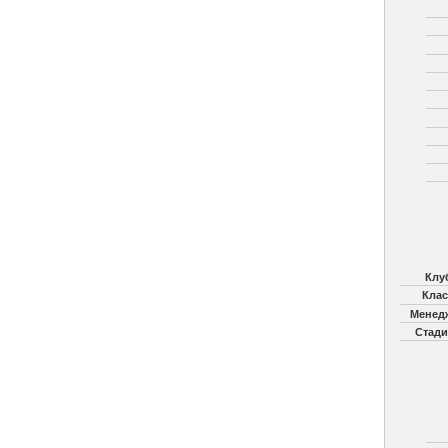
Клу
Клас
Менед
Стади