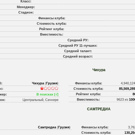
Класс:
Менеджер:
Стадион:
Финансы клуба:
Стоимость клуба:
Рейтинг клуба:
Вместимость:
Средний РУ:
Средний РУ 11-лучших:
Средний талант:
Средний возраст:
Чихура
б:
Чихура
(
Грузия
)
Финансы клуба:
4,940,12
с:
Стоимость клуба:
85,569,289
Рейтинг клуба:
8
жер:
В поисках [√]
Вместимость:
9623 из
100
он:
Центральный, Сачхере
САМТРЕДИА
Самтредиа
(
Грузия
)
Финансы клуба:
3,76
Стоимость клуба:
130,25