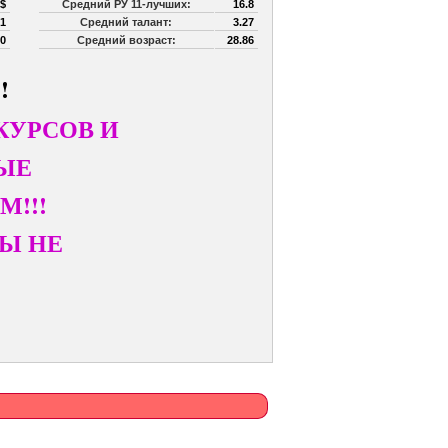
 $
Средний РУ 11-лучших:
16.8
1
Средний талант:
3.27
0
Средний возраст:
28.86
!
НКУРСОВ И
ВЫЕ
!!!
ВЫ НЕ