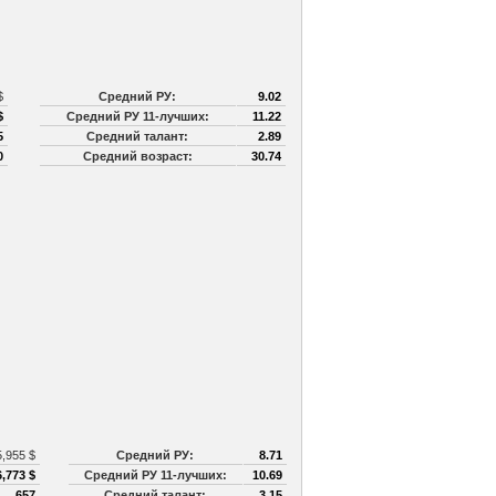
 $
Средний РУ:
9.02
$
Средний РУ 11-лучших:
11.22
5
Средний талант:
2.89
0
Средний возраст:
30.74
5,955 $
Средний РУ:
8.71
,773 $
Средний РУ 11-лучших:
10.69
657
Средний талант:
3.15