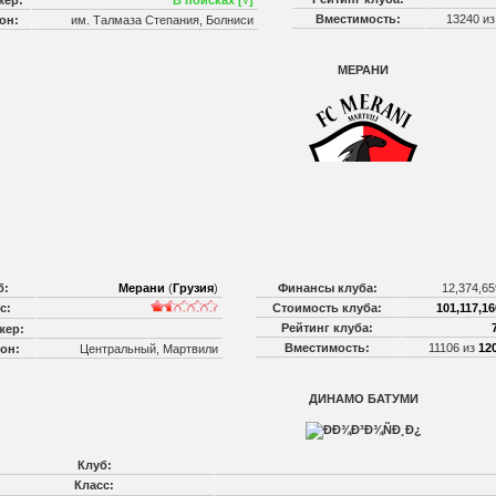
жер:
В поисках [√]
Вместимость:
13240 и
он:
им. Талмаза Степания, Болниси
МЕРАНИ
б:
Мерани
(
Грузия
)
Финансы клуба:
12,374,65
с:
Стоимость клуба:
101,117,16
Рейтинг клуба:
жер:
Вместимость:
11106 из
12
он:
Центральный, Мартвили
ДИНАМО БАТУМИ
Клуб:
Класс: