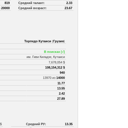
819
Средний талант:
2.33
з
20000
Средний возраст:
23.67
Торпедо Кутаиси
(
Грузия
)
В поисках [√]
им. Гиви Киладзе, Кутаиси
7,678,054 $
108,154,312 $
940
13970 из
14000
11.77
13.55
2.42
27.89
 $
Средний РУ:
13.35