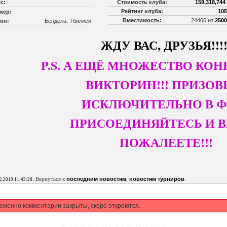
с:
Стоимость клуба:
159,318,744
Рейтинг клуба:
105
жер:
Вместимость:
24406 из
2500
он:
Бендела, Тбилиси
ЖДУ ВАС, ДРУЗЬЯ!!!!
P.S. А ЕЩЁ МНОЖЕСТВО КО
ВИКТОРИН!!! ПРИЗО
ИСКЛЮЧИТЕЛЬНО В ФМ
ПРИСОЕДИНЯЙТЕСЬ И 
ПОЖАЛЕЕТЕ!!!
.
.
Вернуться к
последним новостям
,
новостям турниров
2.2019 11:43:28
еменно комментарии закрыты, скоро откроются.