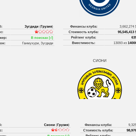
б:
Зугдиди
(
Грузия
)
Финансы клуба:
3,662,274
с:
Стоимость клуба:
95,545,413 
Рейтинг клуба:
63
жер:
В поисках [√]
Вместимость:
13093 из
1400
он:
Ганмухури, Зугдиди
СИОНИ
б:
Сиони
(
Грузия
)
Финансы клуба:
9,32
с:
Стоимость клуба:
98,976
Рейтинг клуба: