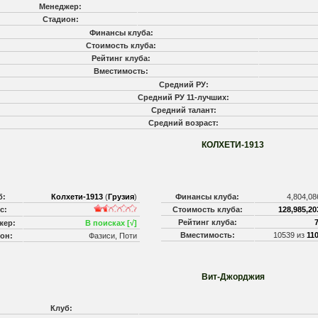
Менеджер:
Стадион:
Финансы клуба:
Стоимость клуба:
Рейтинг клуба:
Вместимость:
Средний РУ:
Средний РУ 11-лучших:
Средний талант:
Средний возраст:
КОЛХЕТИ-1913
б:
Колхети-1913
(
Грузия
)
Финансы клуба:
4,804,08
с:
Стоимость клуба:
128,985,20
Рейтинг клуба:
жер:
В поисках [√]
Вместимость:
10539 из
11
он:
Фазиси, Поти
Вит-Джорджия
Клуб: