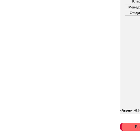
Клас
Менед
Стади
,
-Arsen-
09.0
Вр