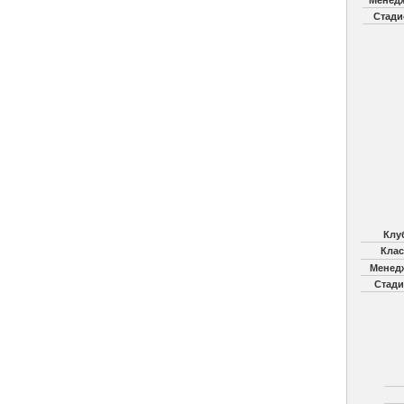
Менед
Стади
Клу
Клас
Менед
Стади