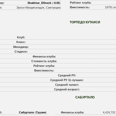
Рейтинг клуба:
ер:
Shakhtar_D0nezk
(
-0.05
)
Вместимость:
19791 и
н:
Эроси Манджгаладзе, Самтредиа
ТОРПЕДО КУТАИСИ
Клуб:
Класс:
Менеджер:
Стадион:
Финансы клуба:
Стоимость клуба:
Рейтинг клуба:
Вместимость:
Средний РУ:
Средний РУ 11-лучших:
Средний талант:
Средний возраст:
САБУРТАЛО
б:
Сабуртало
(
Грузия
)
Финансы клуба:
4,419,732