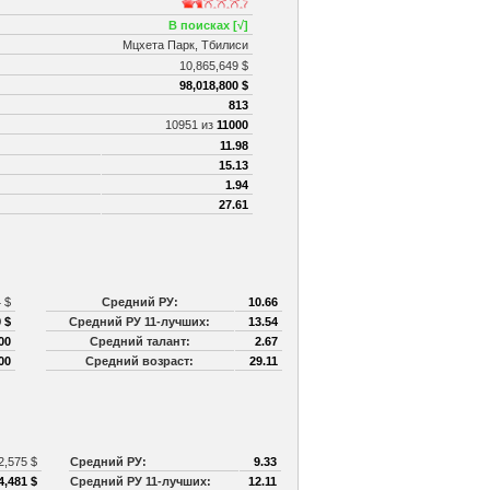
В поисках [√]
Мцхета Парк, Тбилиси
10,865,649 $
98,018,800 $
813
10951 из
11000
11.98
15.13
1.94
27.61
4 $
Средний РУ:
10.66
 $
Средний РУ 11-лучших:
13.54
00
Средний талант:
2.67
00
Средний возраст:
29.11
2,575 $
Средний РУ:
9.33
4,481 $
Средний РУ 11-лучших:
12.11