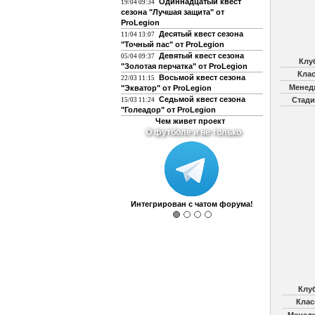
Одиннадцатый квест
19/04 09:34
сезона "Лучшая защита" от
ProLegion
Десятый квест сезона
11/04 13:07
"Точный пас" от ProLegion
Девятый квест сезона
05/04 09:37
Клу
"Золотая перчатка" от ProLegion
Клас
Восьмой квест сезона
22/03 11:15
Менед
"Экватор" от ProLegion
Седьмой квест сезона
Стади
15/03 11:24
"Голеадор" от ProLegion
Чем живет проект
О футболе и не только
Интегрирован с чатом форума!
Клу
Клас