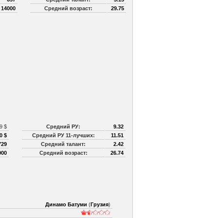
з
14000
Средний возраст:
29.75
9 $
Средний РУ:
9.32
0 $
Средний РУ 11-лучших:
11.51
729
Средний талант:
2.42
000
Средний возраст:
26.74
Динамо Батуми
(
Грузия
)