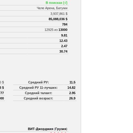
В поисках [√]
Челе Арена, Батуми
3,937,861 $
85,088,036 $
784
12925 из
13000
9.81
12.43
2.47
30.74
6 $
Средний РУ:
11.5
3 $
Средний РУ 11-лучших:
14.82
777
Средний талант:
2.95
000
Средний возраст:
26.9
ВИТ-Джорджия
(
Грузия
)