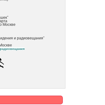
ошек"
арта
по Москве
видения и радиовещания"
 Москве
 радиовещания