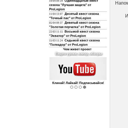
Одиннадцатый квест
19/04 09:34
Напом
сезона "Лучшая защита" от
ProLegion
Десятый квест сезона
11/04 13:07
И
"Точный пас" от ProLegion
Девятый квест сезона
05/04 09:37
"Золотая перчатка" от ProLegion
Восьмой квест сезона
22/03 11:15
"Экватор" от ProLegion
Седьмой квест сезона
15/03 11:24
"Голеадор" от ProLegion
Чем живет проект
О футболе и не только
Интегрирован с чатом форума!