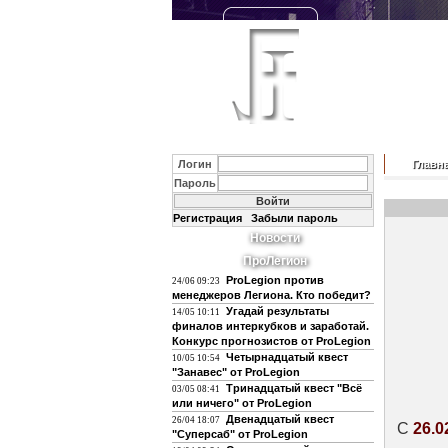
Логин
Главн
Пароль
Регистрация
Забыли пароль
Новости
ПроЛегион
ProLegion против
24/06 09:23
менеджеров Легиона. Кто победит?
Угадай результаты
14/05 10:11
финалов интеркубков и заработай.
Конкурс прогнозистов от ProLegion
Четырнадцатый квест
10/05 10:54
"Занавес" от ProLegion
Тринадцатый квест "Всё
03/05 08:41
или ничего" от ProLegion
Двенадцатый квест
26/04 18:07
С
26.0
"Суперсаб" от ProLegion