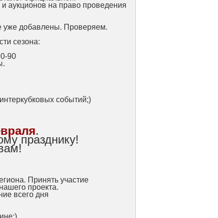
 и аукционов на право проведения
е уже добавлены. Проверяем.
сти сезона:
0-90
ы.
интеркубковых событий;)
евраля
.
ому празднику!
вам!
егиона. Принять участие
нашего проекта.
ние всего дня
ине;)