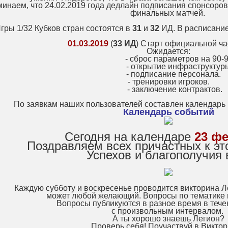
инаем, что 24.02.2019 года дедлайн подписания спонсоров
финальных матчей.
гры 1/32 Кубков стран состоятся в
31
и
32
ИД. В расписани
01.03.2019
(
33 ИД
) Старт официальной ча
Ожидается:
- сброс параметров на 90-9
- открытие инфраструктур
- подписание персонала.
- тренировки игроков.
- заключение контрактов.
По заявкам наших пользователей составлен календарь 
Календарь событий
Сегодня на календаре
23 ф
Поздравляем всех причастных к эт
Успехов и благополучия 
Каждую субботу и воскресенье проводится викторина Л
может любой желающий. Вопросы по тематике 
Вопросы публикуются в разное время в тече
с произвольным интервалом.
А ты хорошо знаешь Легион?
Проверь себя! Поучаствуй в Виктор