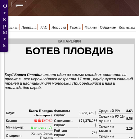
Главная
Правила
FAQ
Новости
Газета
Файлы
Общение
Контакты
КАНАРЕЙКИ
БОТЕВ ПЛОВДИВ
Клуб
имеет один из самых молодых составов на
Ботев Пловдив
проекте , все игроки одного возраста 17 лет , клубу нужен главный
тренер и наставник для молодёжи. Присоединяйся к нам и
наслаждайся игрой.
Ботев Пловдив
Финансы
Средний РУ:
8.63
Клуб:
3,788,325 $
(
Болгария
)
клуба:
Средний РУ 11-
9.56
Класс:
Стоимость
174,378,236
лучших:
клуба:
$
Средний
Менеджер:
В поисках [√]
2.29
Рейтинг
талант:
786
Христо Ботев,
клуба:
Стадион:
Средний
Пловдив
17