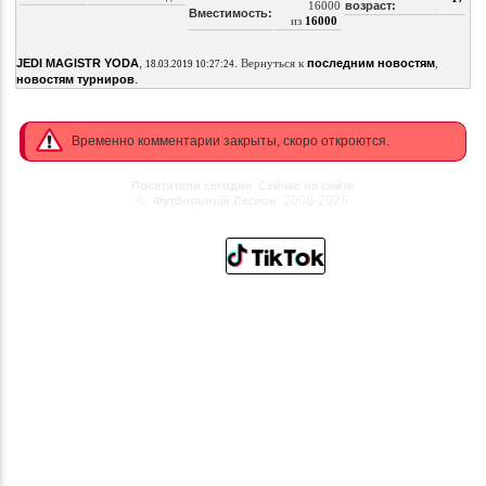
16000
возраст:
Вместимость:
из
16000
,
.
JEDI MAGISTR YODA
Вернуться к
последним новостям
,
18.03.2019 10:27:24
.
новостям турниров
Временно комментарии закрыты, скоро откроются.
Посетители сегодня
Сейчас на сайте
©
2008-2026
Футбольный Легион