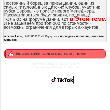
Постоянный борец за призы Дании, один из
самых титулованных датских клубов, участник
Кубка Европы - в поиске нового менеджера.
Рассматриваться будут заявки, поданные
в Этой теме
ТОЛЬКО на форуме Дании, вот
.
И не забываем про топ-200 по стоимости -
возможны ограничения для вторых аккаунтов.
,
.
Vecchio Asino
Вернуться к
последним новостям
,
новостям
11.08.2019 22:05:43
.
турниров
Временно комментарии закрыты, скоро откроются.
Посетители сегодня
Сейчас на сайте
©
2008-2026
Футбольный Легион