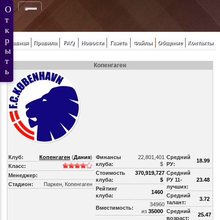
Главная
Правила
FAQ
Новости
Газета
Файлы
Общение
Контакты
Копенгаген
Клуб:
Копенгаген
(
Дания
)
Финансы
22,801,401
Средний
18.99
клуба:
$
РУ:
Класс:
Стоимость
370,919,727
Средний
Менеджер:
клуба:
$
РУ 11-
23.48
Стадион:
Паркен, Копенгаген
лучших:
Рейтинг
1460
клуба:
Средний
3.72
талант:
34960
Вместимость:
из
35000
Средний
25.47
возраст: