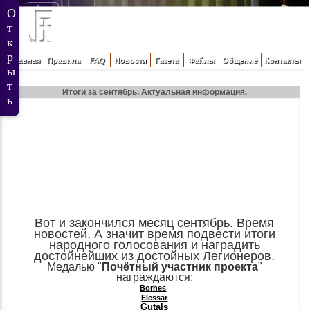
Главная
Правила
FAQ
Новости
Газета
Файлы
Общение
Контакты
Итоги за сентябрь. Актуальная информация.
Вот и закончился месяц сентябрь. Время
новостей. А значит время подвести итоги
народного голосования и наградить
достойнейших из достойных Легионеров.
Медалью
"
Почётный участник проекта
"
награждаются:
Borhes
Elessar
Gutals