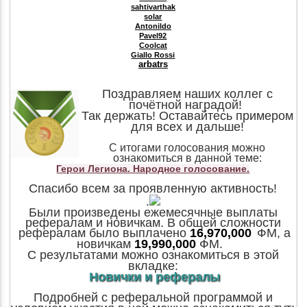
sahtivarthak
solar
Antonildo
Pavel92
Coolcat
Giallo Rossi
arbatrs
Поздравляем наших коллег с
почётной наградой!
Так держать! Оставайтесь примером
для всех и дальше!
С итогами голосования можно
ознакомиться в данной теме:
Герои Легиона. Народное голосование.
Спасибо всем за проявленную активность!
.
Были произведены ежемесячные выплаты
рефералам и новичкам. В общей сложности
рефералам было выплачено
16,970,000
ФМ, а
новичкам
19,990,000
ФМ.
С результатами можно ознакомиться в этой
вкладке:
Новички и рефералы
Подробней с реферальной программой и