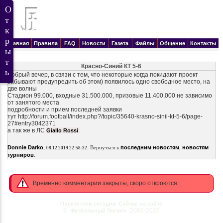
Главная
Правила
FAQ
Новости
Газета
Файлы
Общение
Контакты
Красно-Синий КТ 5-6
Добрый вечер, в связи с тем, что некоторые когда покидают проект
забывают предупредить об этом) появилось одно свободное место, на
две волны
Стадион 99.000, входные 31.500.000, призовые 11.400,000 не зависимо
от занятого места
подробности и прием последней заявки
тут http://forum.football/index.php?/topic/35640-krasno-sinii-kt-5-6/page-
27#entry3042371
а так же в ЛС
Giallo Rossi
,
.
Donnie Darko
Вернуться к
последним новостям
,
новостям
08.12.2019 22:58:32
.
турниров
Временно комментарии закрыты, скоро откроются.
Посетители сегодня
Сейчас на сайте
©
2008-2026
Футбольный Легион