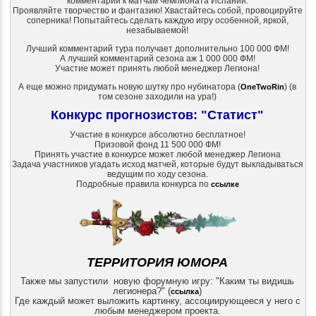
комментарий к матчам чемпионата Испании.
Проявляйте творчество и фантазию! Хвастайтесь собой, провоцируйте
соперника! Попытайтесь сделать каждую игру особенной, яркой,
незабываемой!
Лучший комментарий тура получает дополнительно 100 000 ФМ!
А лучший комментарий сезона аж 1 000 000 ФМ!
Участие может принять любой менеджер Легиона!
А еще можно придумать новую шутку про нубинатора (
) (в
OneTwoRin
том сезоне заходили на ура!)
Конкурс прогнозистов: "Статист"
Участие в конкурсе абсолютно бесплатное!
Призовой фонд 11 500 000 ФМ!
Принять участие в конкурсе может любой менеджер Легиона
Задача участников угадать исход матчей, которые будут выкладываться
ведущим по ходу сезона.
Подробные правила конкурса по
ссылке
ТЕРРИТОРИЯ ЮМОРА
Также мы запустили новую форумную игру: "Каким ты видишь
легионера?" (
)
ссылка
Где каждый может выложить картинку, ассоциирующееся у него с
любым менеджером проекта.