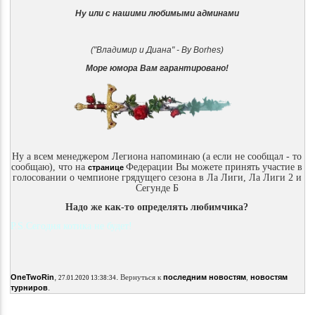
Ну или с нашими любимыми админами
("Владимир и Диана" - By Borhes)
Море юмора Вам гарантировано!
Ну а всем менеджером Легиона напоминаю (а если не сообщал - то
сообщаю), что на
Федерации Вы можете принять участие в
странице
голосовании о чемпионе грядущего сезона в Ла Лиги, Ла Лиги 2 и
Сегунде Б
Надо же как-то определять любимчика?
P.S.Сегодня котика не будет!
,
.
OneTwoRin
Вернуться к
последним новостям
,
новостям
27.01.2020 13:38:34
.
турниров