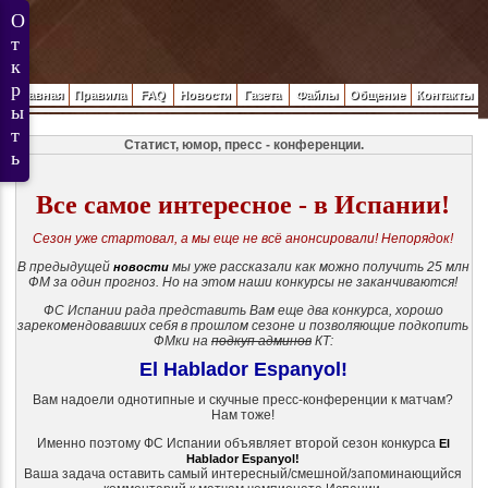
Главная
Правила
FAQ
Новости
Газета
Файлы
Общение
Контакты
Статист, юмор, пресс - конференции.
Все самое интересное - в Испании!
Сезон уже стартовал, а мы еще не всё анонсировали! Непорядок!
В предыдущей
мы уже рассказали как можно получить 25 млн
новости
ФМ за один прогноз. Но на этом наши конкурсы не заканчиваются!
ФС Испании рада представить Вам еще два конкурса, хорошо
зарекомендовавших себя в прошлом сезоне и позволяющие подкопить
ФМки на
подкуп админов
КТ:
El Hablador Espanyol!
Вам надоели однотипные и скучные пресс-конференции к матчам?
Нам тоже!
Именно поэтому ФС Испании объявляет второй сезон конкурса
El
Hablador Espanyol!
Ваша задача оставить самый интересный/смешной/запоминающийся