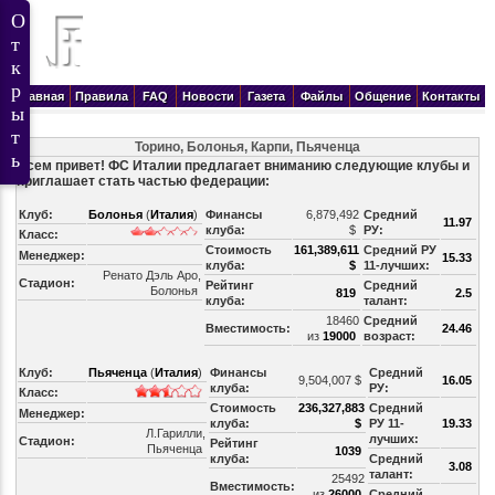
Главная
Правила
FAQ
Новости
Газета
Файлы
Общение
Контакты
Торино, Болонья, Карпи, Пьяченца
Всем привет! ФС Италии предлагает вниманию следующие клубы и
приглашает стать частью федерации:
Клуб:
Болонья
(
Италия
)
Финансы
6,879,492
Средний
11.97
клуба:
$
РУ:
Класс:
Стоимость
161,389,611
Средний РУ
Менеджер:
15.33
клуба:
$
11-лучших:
Ренато Дэль Аро,
Стадион:
Рейтинг
Средний
Болонья
819
2.5
клуба:
талант:
18460
Средний
Вместимость:
24.46
из
19000
возраст:
Клуб:
Пьяченца
(
Италия
)
Финансы
Средний
9,504,007 $
16.05
клуба:
РУ:
Класс:
Стоимость
236,327,883
Средний
Менеджер:
клуба:
$
РУ 11-
19.33
Л.Гарилли,
лучших:
Стадион:
Рейтинг
Пьяченца
1039
клуба:
Средний
3.08
талант:
25492
Вместимость:
из
26000
Средний