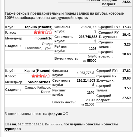
24.54
возраст:
Также открыт предварительный прием заявок на клубы, которые
100% освобождаются на следующей неделе:
Клуб:
Торино
(
Италия
)
Финансы
23,920,999
Средний РУ:
17.33
клуба:
$
Класс:
Средний РУ
19.42
Стоимость
216,748,868
11-лучших:
Менеджер:
mourinh1o
клуба:
$
Средний
Стадио
3.26
Стадион:
Рейтинг
талант:
Олимпико, Турин
1226
клуба:
Средний
28.68
54940
возраст:
Вместимость:
из
55000
Клуб:
Карпи
(
Италия
)
Финансы
Средний РУ:
17.62
4,263,773 $
клуба:
Класс:
Средний РУ
19.68
Стоимость
216,214,803
11-лучших:
Менеджер:
VasiaKorzhos
клуба:
$
Средний
Сандро Кабасси,
3.59
Стадион:
Рейтинг
талант:
Карпи
1140
клуба:
Средний
27.59
20813
возраст:
Вместимость:
из
21000
Заявки принимаются
на
ФС.
форуме
,
.
Elessar
Вернуться к
последним новостям
,
новостям
30.01.2020 10:09:21
.
турниров