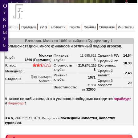
Главная
Правила
FAQ
Новости
Газета
Файлы
Общение
Контакты
Возглавь Мюнхен 1860 и выйди в Бундеслигу 1
Большой стадион, много финансов и отличный подбор игроков.
Мюнхен
Финансы
11,695,612
Средний РУ:
14.64
Клуб:
1860
(
Германия
)
клуба:
$
Средний РУ
18.33
Класс:
Стоимость
210,248,116
11-лучших:
клуба:
$
Средний
Менеджер:
2.48
Рейтинг
талант:
Грюнвальдер,
1071
Стадион:
клуба:
Средний
Мюнхен
29
31981
возраст:
Вместимость:
из
32000
А также не забываем, что в условно-свободных находится
Фрайбург
и
!
Нюрнберг
,
.
D a n
Вернуться к
последним новостям
,
новостям
23.02.2020 11:30:33
.
турниров