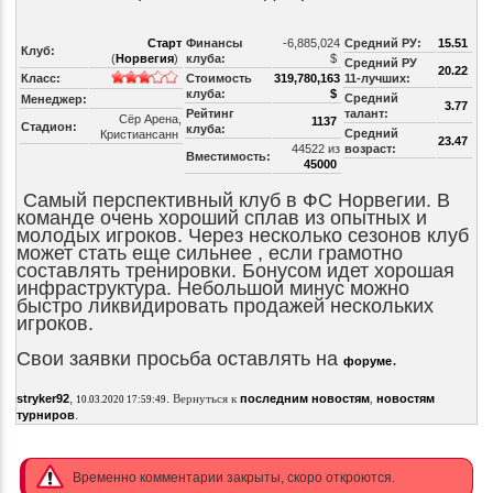
Старт
Финансы
-6,885,024
Средний РУ:
15.51
Клуб:
(
Норвегия
)
клуба:
$
Средний РУ
20.22
Класс:
Стоимость
319,780,163
11-лучших:
клуба:
$
Средний
Менеджер:
3.77
Рейтинг
талант:
Сёр Арена,
1137
Стадион:
клуба:
Средний
Кристиансанн
23.47
44522 из
возраст:
Вместимость:
45000
Самый перспективный клуб в ФС Норвегии. В
команде очень хороший сплав из опытных и
молодых игроков. Через несколько сезонов клуб
может стать еще сильнее , если грамотно
составлять тренировки. Бонусом идет хорошая
инфраструктура. Небольшой минус можно
быстро ликвидировать продажей нескольких
игроков.
Свои заявки просьба оставлять на
.
форуме
,
.
stryker92
Вернуться к
последним новостям
,
новостям
10.03.2020 17:59:49
.
турниров
Временно комментарии закрыты, скоро откроются.