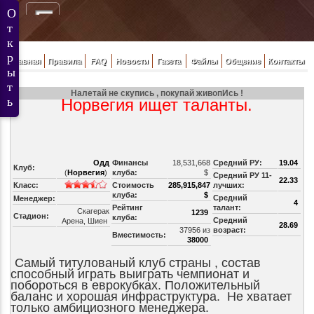
Главная
Правила
FAQ
Новости
Газета
Файлы
Общение
Контакты
Налетай не скупись , покупай живопИсь !
Норвегия ищет таланты.
Одд
Финансы
18,531,668
Средний РУ:
19.04
Клуб:
(
Норвегия
)
клуба:
$
Средний РУ 11-
22.33
Класс:
Стоимость
285,915,847
лучших:
клуба:
$
Средний
Менеджер:
4
Рейтинг
талант:
Скагерак
1239
Стадион:
клуба:
Средний
Арена, Шиен
28.69
37956 из
возраст:
Вместимость:
38000
Самый титулованый клуб страны , состав
способный играть выиграть чемпионат и
побороться в еврокубках. Положительный
баланс и хорошая инфраструктура. Не хватает
только амбициозного менеджера.