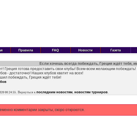
ая
Правила
FAQ
Новости
Газета
Если хочешь всегда побеждать, Греция ждёт тебя, и
т! Греция готова предоставить свои клубы! Всем-всем желающим побеждать! 
убов - достаточно! Наших клубов хватит на всех!
шил побеждать, Греция ждёт тебя!
убов
.
.
Вернуться к
последним новостям
,
новостям турниров
2020 00:24:55
еменно комментарии закрыты, скоро откроются.