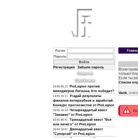
Логин
Главн
Пароль
Регистрация
Забыли пароль
Всем приве
Новости
только! Кл
Если ты ре
ПроЛегион
Список кл
ProLegion против
24/06 09:23
менеджеров Легиона. Кто победит?
,
Vazik
25.03.
Угадай результаты
14/05 10:11
финалов интеркубков и заработай.
Конкурс прогнозистов от ProLegion
Четырнадцатый квест
Вр
10/05 10:54
"Занавес" от ProLegion
Тринадцатый квест "Всё
03/05 08:41
или ничего" от ProLegion
Двенадцатый квест
26/04 18:07
"Суперсаб" от ProLegion