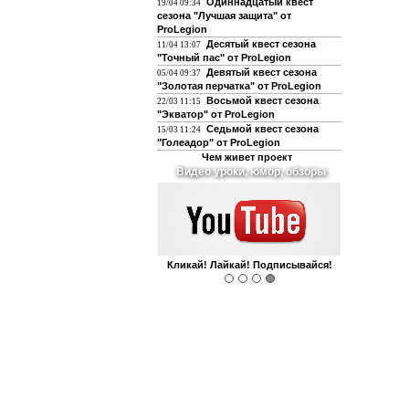
Одиннадцатый квест
19/04 09:34
сезона "Лучшая защита" от
ProLegion
Десятый квест сезона
11/04 13:07
"Точный пас" от ProLegion
Девятый квест сезона
05/04 09:37
"Золотая перчатка" от ProLegion
Восьмой квест сезона
22/03 11:15
"Экватор" от ProLegion
Седьмой квест сезона
15/03 11:24
"Голеадор" от ProLegion
Чем живет проект
О футболе и не только
Интегрирован с чатом форума!