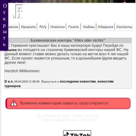
Главная
Правила
FAQ
Новости
Газета
Файлы
Общение
Контакты
Букмекерская контора ''Alles oder nichts''
ФС Германия приглашает Вас в нашу капперскую будку! Перейдя по
вы попадете на страничку букмекерской конторы нашей ФС. На
ссылке
данный момент ставки можно делать только на матчи всех 4 лиг нашей
ФС. Если проект окажется успешным, то в дальнейшем бдуем вводить
другие лиги!
Herzlich Willkommen
,
.
D a n
Вернуться к
последним новостям
,
новостям
06.04.2020 12:08:09
.
турниров
Временно комментарии закрыты, скоро откроются.
Посетители сегодня
Сейчас на сайте
©
2008-2026
Футбольный Легион