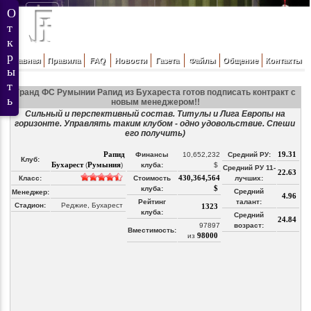
Главная
Правила
FAQ
Новости
Газета
Файлы
Общение
Контакты
Гранд ФС Румынии Рапид из Бухареста готов подписать контракт с
новым менеджером!!
Сильный и перспективный состав. Титулы и Лига Европы на
горизонте. Управлять таким клубом - одно удовольствие. Спеши
его получить)
Рапид
19.31
Финансы
10,652,232
Средний РУ:
Клуб:
Бухарест
Румыния
(
)
клуба:
$
Средний РУ 11-
22.63
430,364,564
Класс:
Стоимость
лучших:
$
клуба:
Средний
Менеджер:
4.96
Рейтинг
талант:
Стадион:
Реджие, Бухарест
1323
клуба:
Средний
24.84
97897
возраст:
Вместимость:
98000
из