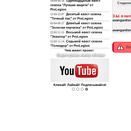
Одиннадцатый квест
19/04 09:34
Стадион
сезона "Лучшая защита" от
ProLegion
Десятый квест сезона
11/04 13:07
З.Ы. в на
"Точный пас" от ProLegion
avangardist
Девятый квест сезона
05/04 09:37
"Золотая перчатка" от ProLegion
avangardist
Восьмой квест сезона
22/03 11:15
"Экватор" от ProLegion
Седьмой квест сезона
15/03 11:24
"Голеадор" от ProLegion
Вр
Чем живет проект
Видео уроки, юмор, обзоры
Кликай! Лайкай! Подписывайся!