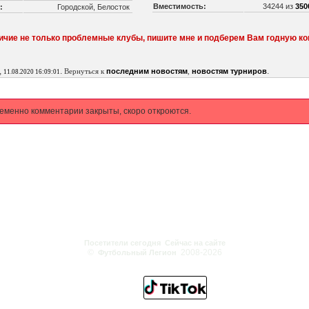
Вместимость:
34244 из
350
:
Городской, Белосток
личие не только проблемные клубы, пишите мне и подберем Вам годную к
,
.
.
Вернуться к
последним новостям
,
новостям турниров
11.08.2020 16:09:01
еменно комментарии закрыты, скоро откроются.
Посетители сегодня
Сейчас на сайте
©
2008-2026
Футбольный Легион