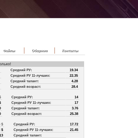
Файлы
Общение
Контакты
олько!
$
Средний РУ:
19.34
Средний РУ 11-лучших:
22.35
Средний талант:
4.28
Средний возраст:
28.4
 $
Средний РУ:
14
$
Средний РУ 11-лучших:
17
0
Средний талант:
3.76
0
Средний возраст:
25.38
3 $
Средний РУ:
17.72
 $
Средний РУ 11-лучших:
21.45
13
Средний талант: