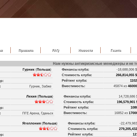
ая
Правила
FAQ
Новости
Газета
Нам нужны антикризисные менеджеры и не т
Гурник
(
Польша
)
Финансы клуба:
-18,688,006 
Стоимость клуба:
266,814,055 $
Рейтинг клуба:
1102
р:
Вместимость:
45874 из
46000
:
Гурник, Забже
Лехия
(
Польша
)
Финансы клуба:
14,728,686
Стоимость клуба:
196,579,901 
Рейтинг клуба:
108
р:
Вместимость:
16852 из
1700
:
ПГЕ Арена, Гданьск
Ягеллония
(
Польша
)
Финансы клуба:
-22,479,98
Стоимость клуба:
279,205,432
Рейтинг клуба:
12
р: