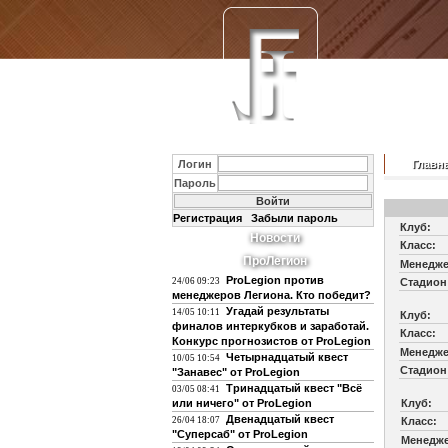
Логин
Главн
Пароль
Регистрация
Забыли пароль
Клуб:
Новости
Класс:
ПроЛегион
Менедже
ProLegion против
24/06 09:23
Стадион
менеджеров Легиона. Кто победит?
Угадай результаты
14/05 10:11
Клуб:
финалов интеркубков и заработай.
Класс:
Конкурс прогнозистов от ProLegion
Менедже
Четырнадцатый квест
10/05 10:54
Стадион
"Занавес" от ProLegion
Тринадцатый квест "Всё
03/05 08:41
или ничего" от ProLegion
Клуб:
Двенадцатый квест
26/04 18:07
Класс:
"Суперсаб" от ProLegion
Менедже