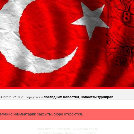
.
.
Вернуться к
последним новостям
,
новостям турниров
04.09.2020 22:33:59
еменно комментарии закрыты, скоро откроются.
Посетители сегодня
Сейчас на сайте
©
2008-2026
Футбольный Легион