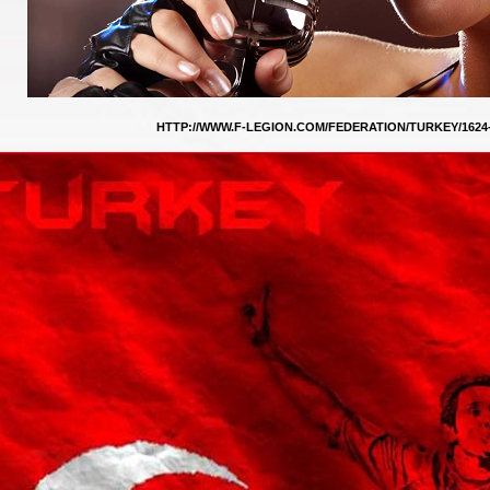
HTTP://WWW.F-LEGION.COM/FEDERATION/TURKEY/1624