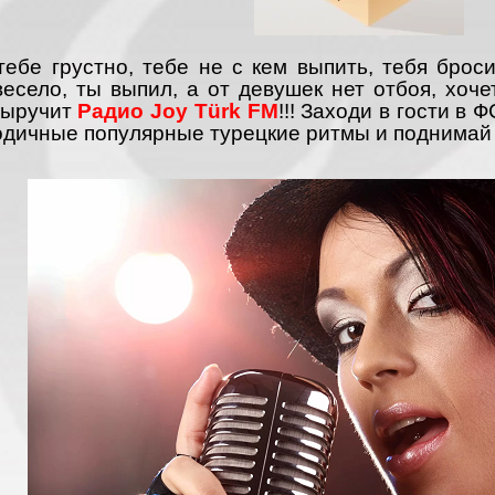
тебе грустно, тебе не с кем выпить, тебя брос
весело, ты выпил, а от девушек нет отбоя, хоче
выручит
Радио
Joy Türk FM
!!! Заходи в гости в 
одичные популярные турецкие ритмы и поднимай