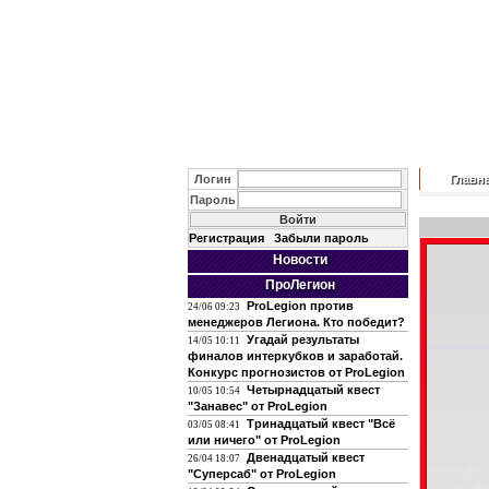
Логин
Главн
Пароль
Регистрация
Забыли пароль
Новости
ПроЛегион
ProLegion против
24/06 09:23
менеджеров Легиона. Кто победит?
Угадай результаты
14/05 10:11
финалов интеркубков и заработай.
Конкурс прогнозистов от ProLegion
Четырнадцатый квест
10/05 10:54
"Занавес" от ProLegion
Тринадцатый квест "Всё
03/05 08:41
или ничего" от ProLegion
Двенадцатый квест
26/04 18:07
"Суперсаб" от ProLegion