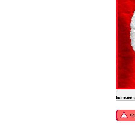
,
botsmann
Вр