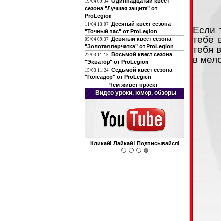
Одиннадцатый квест
19/04 09:34
сезона "Лучшая защита" от
ProLegion
Десятый квест сезона
11/04 13:07
Если 
"Точный пас" от ProLegion
тебе 
Девятый квест сезона
05/04 09:37
"Золотая перчатка" от ProLegion
тебя 
Восьмой квест сезона
22/03 11:15
в мел
"Экватор" от ProLegion
Седьмой квест сезона
15/03 11:24
"Голеадор" от ProLegion
Чем живет проект
О футболе и не только
Интегрирован с чатом форума!