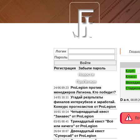
Логин
Главн
Пароль
Регистрация
Забыли пароль
Клуб:
Новости
Класс:
ПроЛегион
Менедж
ProLegion против
24/06 09:23
Стадион
менеджеров Легиона. Кто победит?
Угадай результаты
14/05 10:11
,
D a n
08.09.
финалов интеркубков и заработай.
Конкурс прогнозистов от ProLegion
Четырнадцатый квест
10/05 10:54
"Занавес" от ProLegion
Вр
Тринадцатый квест "Всё
03/05 08:41
или ничего" от ProLegion
Двенадцатый квест
26/04 18:07
"Суперсаб" от ProLegion