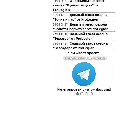
Одиннадцатый квест
19/04 09:34
сезона "Лучшая защита" от
ProLegion
Десятый квест сезона
11/04 13:07
"Точный пас" от ProLegion
Девятый квест сезона
05/04 09:37
"Золотая перчатка" от ProLegion
Восьмой квест сезона
22/03 11:15
"Экватор" от ProLegion
Седьмой квест сезона
15/03 11:24
"Голеадор" от ProLegion
Чем живет проект
О футболе и не только
Интегрирован с чатом форума!