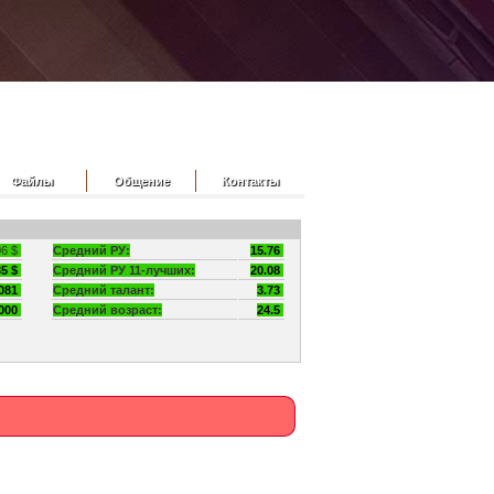
Файлы
Общение
Контакты
06 $
Средний РУ:
15.76
5 $
Средний РУ 11-лучших:
20.08
081
Средний талант:
3.73
000
Средний возраст:
24.5