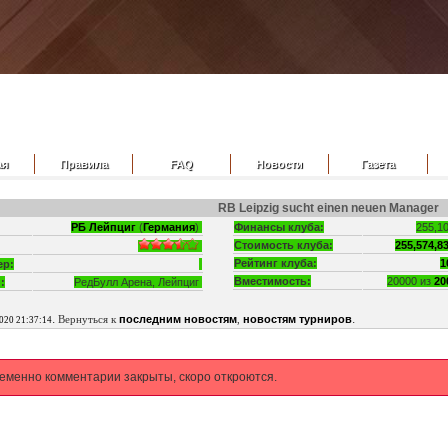
ая
Правила
FAQ
Новости
Газета
RB Leipzig sucht einen neuen Manager
РБ Лейпциг
(
Германия
)
Финансы клуба:
255,1
Стоимость клуба:
255,574,83
Рейтинг клуба:
1
ер:
Вместимость:
20000 из
20
:
РедБулл Арена, Лейпциг
.
.
Вернуться к
последним новостям
,
новостям турниров
2020 21:37:14
еменно комментарии закрыты, скоро откроются.