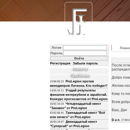
Логин
Главн
Пароль
Регистрация
Забыли пароль
После отли
Новости
распредел
ПроЛегион
Добро пож
ProLegion против
24/06 09:23
Желаю насл
менеджеров Легиона. Кто победит?
Угадай результаты
14/05 10:11
Кому то по
финалов интеркубков и заработай.
Конкурс прогнозистов от ProLegion
Всем добр
Четырнадцатый квест
10/05 10:54
"Занавес" от ProLegion
Ваш, Дан
Тринадцатый квест "Всё
03/05 08:41
или ничего" от ProLegion
,
D a n
17.09.
Двенадцатый квест
26/04 18:07
"Суперсаб" от ProLegion