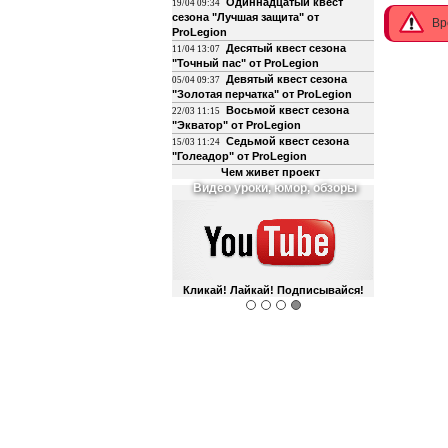
Одиннадцатый квест
19/04 09:34
сезона "Лучшая защита" от
Вр
ProLegion
Десятый квест сезона
11/04 13:07
"Точный пас" от ProLegion
Девятый квест сезона
05/04 09:37
"Золотая перчатка" от ProLegion
Восьмой квест сезона
22/03 11:15
"Экватор" от ProLegion
Седьмой квест сезона
15/03 11:24
"Голеадор" от ProLegion
Чем живет проект
О футболе и не только
Интегрирован с чатом форума!