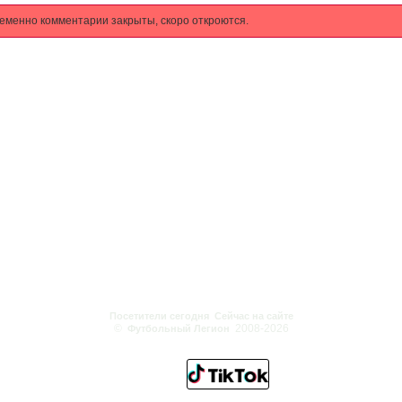
еменно комментарии закрыты, скоро откроются.
Посетители сегодня
Сейчас на сайте
©
2008-2026
Футбольный Легион