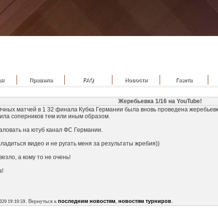
ая
Правила
FAQ
Новости
Газета
Жеребьевка 1/16 на YouTube!
чных матчей в 1 32 финала Кубка Германии была вновь проведена жеребьевк
ила соперников тем или иным образом.
аловать на ютуб канал ФС Германии.
адиться видео и не ругать меня за результаты жребия))
везло, а кому то не очень!
а!
.
.
Вернуться к
последним новостям
,
новостям турниров
2020 19:10:59