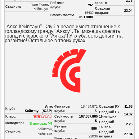
3.71
Рейтинг
талант:
Грин Поинт,
792
Стадион:
клуба:
Средний
Кейптаун
23.04
16432
возраст:
Вместимость:
из
17000
"Аякс Кейптаун". Клуб в реале имеет отношение к
голландскому гранду "Аяксу". Ты можешь сделать
гранд и с юарского "Аякса"! У клуба есть деньги на
развитие! Остальное в твоих руках!
Аякс
Финансы
18,484,871
Средний РУ:
11.65
Клуб:
Кейптаун
(
ЮАР
)
клуба:
$
Средний РУ
14.32
Класс:
Стоимость
107,887,860
11-лучших:
клуба:
$
Средний
Менеджер:
В поисках [√]
2.26
Рейтинг
талант:
886
Кейптаун,
клуба:
Стадион:
Средний
Кейптаун
27.84
22036
возраст:
Вместимость: