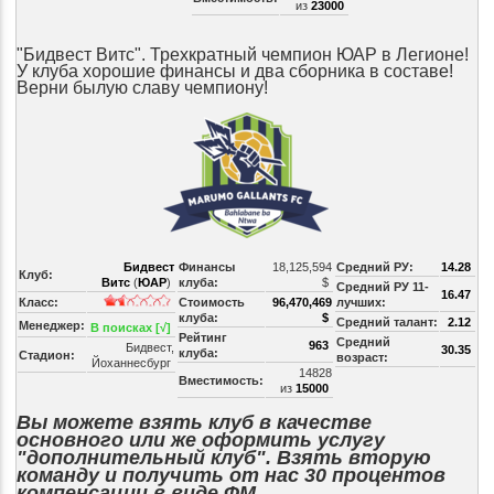
из
23000
"Бидвест Витс". Трехкратный чемпион ЮАР в Легионе!
У клуба хорошие финансы и два сборника в составе!
Верни былую славу чемпиону!
Бидвест
Финансы
18,125,594
Средний РУ:
14.28
Клуб:
Витс
(
ЮАР
)
клуба:
$
Средний РУ 11-
16.47
Класс:
Стоимость
96,470,469
лучших:
клуба:
$
Средний талант:
2.12
Менеджер:
В поисках [√]
Рейтинг
Средний
963
Бидвест,
30.35
клуба:
Стадион:
возраст:
Йоханнесбург
14828
Вместимость:
из
15000
Вы можете взять клуб в качестве
основного или же оформить услугу
"дополнительный клуб". Взять вторую
команду и получить от нас 30 процентов
компенсации в виде ФМ.