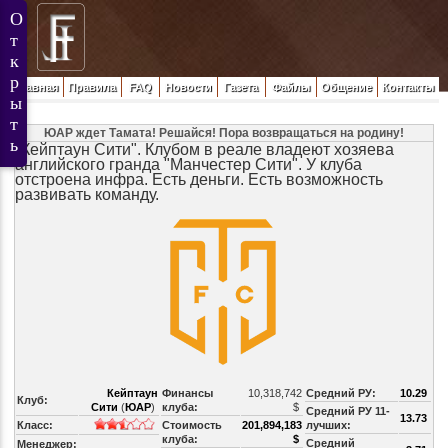
Главная
Правила
FAQ
Новости
Газета
Файлы
Общение
Контакты
ЮАР ждет Тамата! Решайся! Пора возвращаться на родину!
"Кейптаун Сити". Клубом в реале владеют хозяева
английского гранда "Манчестер Сити". У клуба
отстроена инфра. Есть деньги. Есть возможность
развивать команду.
Кейптаун
Финансы
10,318,742
Средний РУ:
10.29
Клуб:
Сити
(
ЮАР
)
клуба:
$
Средний РУ 11-
13.73
Класс:
Стоимость
201,894,183
лучших:
клуба:
$
Средний
Менеджер: