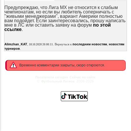
Предупреждаю, что Лига МХ не относится к слабым
чемпионатам, но если вы любитель соперничать с
"живыми менеджерами", вариант Америки полностью
вам подойдет. Если заинтересовались, прошу
написать
мне в ЛС или оставить заявку на форум
по этой
ссылке
.
,
.
Alimzhan_KAT
Вернуться к
последним новостям
,
новостям
18.10.2020 20:00:11
.
турниров
Временно комментарии закрыты, скоро откроются.
Посетители сегодня
Сейчас на сайте
©
2008-2026
Футбольный Легион