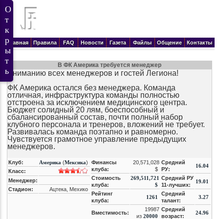
Главная
Правила
FAQ
Новости
Газета
Файлы
Общение
Контакты
В ФК Америка требуется менеджер
Вниманию всех менеджеров и гостей Легиона!
ФК Америка остался без менеджера. Команда
отличная, инфраструктура команды полностью
отстроена за исключением медицинского центра.
Бюджет солидный 20 лям, боеспособный и
сбалансированный состав, почти полный набор
клубного персонала и тренеров, вложений не требует.
Развивалась команда поэтапно и равномерно.
Чувствуется грамотное управление предыдущих
менеджеров.
Клуб:
Америка
(
Мексика
)
Финансы
20,571,028
Средний
16.04
клуба:
$
РУ:
Класс:
Стоимость
269,511,721
Средний РУ
Менеджер:
19.01
клуба:
$
11-лучших:
Стадион:
Ацтека, Мехико
Рейтинг
Средний
1261
3.27
клуба:
талант:
19987
Средний
Вместимость:
24.96
из
20000
возраст: