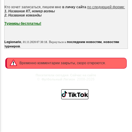
Кто хочет записаться, пишем мне
в личку сайта
по следующей форме:
1. Название КТ, номер волны
2. Название команды
Турниры бесплатны!
,
.
Legionario
Вернуться к
последним новостям
,
новостям
01.11.2020 07:30:18
.
турниров
Временно комментарии закрыты, скоро откроются.
Посетители сегодня
Сейчас на сайте
©
2008-2026
Футбольный Легион