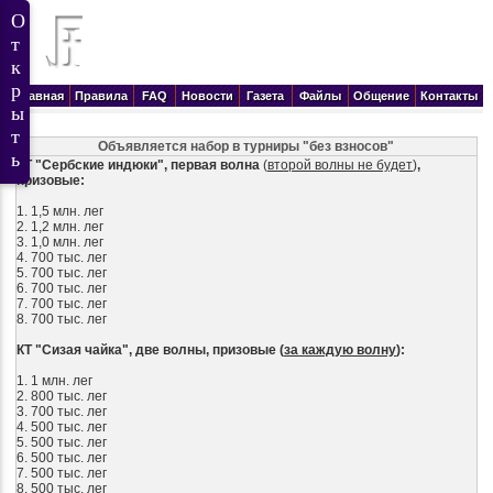
Главная
Правила
FAQ
Новости
Газета
Файлы
Общение
Контакты
Объявляется набор в турниры "без взносов"
КТ "Сербские индюки", первая волна
(
второй волны не будет
)
,
призовые:
1. 1,5 млн. лег
2. 1,2 млн. лег
3. 1,0 млн. лег
4. 700 тыс. лег
5.
700 тыс. лег
6.
700 тыс. лег
7.
700 тыс. лег
8.
700 тыс. лег
КТ "Сизая чайка", две волны, призовые (
за каждую волну
):
1. 1 млн. лег
2. 800 тыс. лег
3. 700 тыс. лег
4. 500 тыс. лег
5. 500 тыс. лег
6. 500 тыс. лег
7. 500 тыс. лег
8. 500 тыс. лег