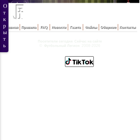
Главная
Правила
FAQ
Новости
Газета
Файлы
Общение
Контакты
Посетители сегодня
Сейчас на сайте
©
2008-2026
Футбольный Легион