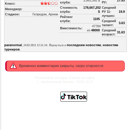
3,583,392 $
17.53
клуба:
РУ:
Класс:
Стоимость
178,667,202
Средний
Менеджер:
клуба:
$
РУ 11-
19.9
Стадион:
Гелредом, Арнем
лучших:
Рейтинг
1105
клуба:
Средний
3.63
талант:
47784
Вместимость:
из
48000
Средний
31.63
возраст:
,
.
paranormal
Вернуться к
последним новостям
,
новостям
24.02.2021 12:51:24
.
турниров
Временно комментарии закрыты, скоро откроются.
Посетители сегодня
Сейчас на сайте
©
2008-2026
Футбольный Легион