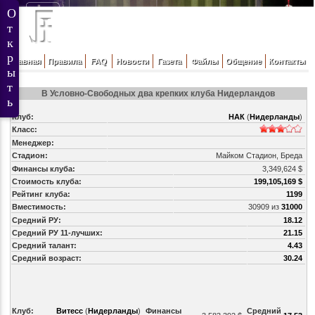
Главная
Правила
FAQ
Новости
Газета
Файлы
Общение
Контакты
В Условно-Свободных два крепких клуба Нидерландов
Клуб:
НАК
(
Нидерланды
)
Класс:
Менеджер:
Стадион:
Майком Стадион, Бреда
Финансы клуба:
3,349,624 $
Стоимость клуба:
199,105,169 $
Рейтинг клуба:
1199
Вместимость:
30909 из
31000
Средний РУ:
18.12
Средний РУ 11-лучших:
21.15
Средний талант:
4.43
Средний возраст:
30.24
Клуб:
Витесс
(
Нидерланды
)
Финансы
Средний