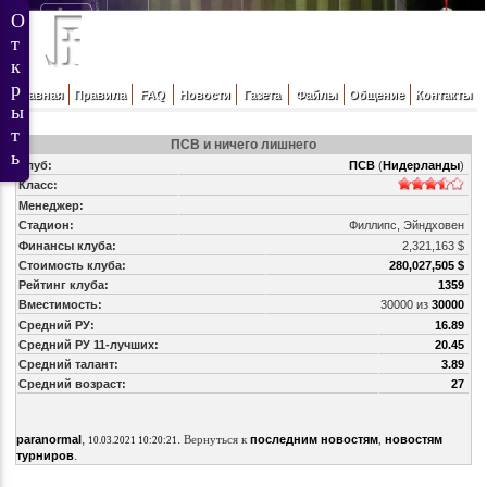
Главная
Правила
FAQ
Новости
Газета
Файлы
Общение
Контакты
ПСВ и ничего лишнего
Клуб:
ПСВ
(
Нидерланды
)
Класс:
Менеджер:
Стадион:
Филлипс, Эйндховен
Финансы клуба:
2,321,163 $
Стоимость клуба:
280,027,505 $
Рейтинг клуба:
1359
Вместимость:
30000 из
30000
Средний РУ:
16.89
Средний РУ 11-лучших:
20.45
Средний талант:
3.89
Средний возраст:
27
,
.
paranormal
Вернуться к
последним новостям
,
новостям
10.03.2021 10:20:21
.
турниров