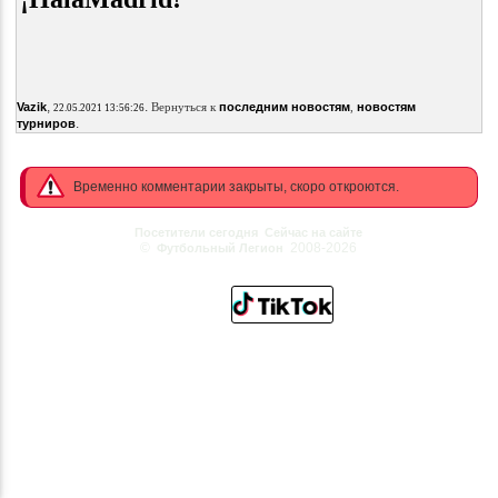
,
.
Vazik
Вернуться к
последним новостям
,
новостям
22.05.2021 13:56:26
.
турниров
Временно комментарии закрыты, скоро откроются.
Посетители сегодня
Сейчас на сайте
©
2008-2026
Футбольный Легион