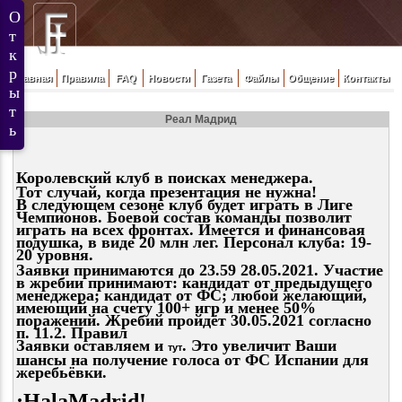
Главная
Правила
FAQ
Новости
Газета
Файлы
Общение
Контакты
Реал Мадрид
Королевский клуб в поисках менеджера.
Тот случай, когда презентация не нужна!
В следующем сезоне клуб будет играть в Лиге
Чемпионов. Боевой состав команды позволит
играть на всех фронтах. Имеется и финансовая
подушка, в виде 20 млн лег. Персонал клуба: 19-
20 уровня.
Заявки принимаются до 23.59 28.05.2021. Участие
в жребии принимают: кандидат от предыдущего
менеджера; кандидат от ФС; любой желающий,
имеющий на счету 100+ игр и менее 50%
поражений. Жребий пройдёт 30.05.2021 согласно
п. 11.2. Правил
Заявки оставляем
и
. Это увеличит Ваши
тут
шансы на получение голоса от ФС Испании для
жеребьёвки.
¡HalaMadrid!