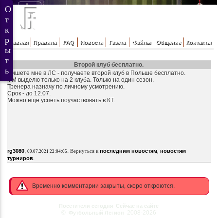
Главная
Правила
FAQ
Новости
Газета
Файлы
Общение
Контакты
Второй клуб бесплатно.
Пишете мне в ЛС - получаете второй клуб в Польше бесплатно.
ФМ выделю только на 2 клуба. Только на один сезон.
Тренера назначу по личному усмотрению.
Срок - до 12.07.
Можно ещё успеть поучаствовать в КТ.
,
.
rg3080
Вернуться к
последним новостям
,
новостям
09.07.2021 22:04:05
.
турниров
Временно комментарии закрыты, скоро откроются.
Посетители сегодня
Сейчас на сайте
©
2008-2026
Футбольный Легион