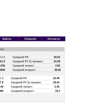
Файлы
Общение
Контакты
ах!
218 $
Средний РУ:
20.52
41 $
Средний РУ 11-лучших:
24.28
1236
Средний талант:
3.82
0000
Средний возраст:
28.55
0 $
Средний РУ:
16.49
7 $
Средний РУ 11-лучших:
18.44
140
Средний талант:
2.35
000
Средний возраст:
33.3