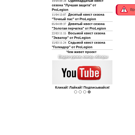
Одиннадцатый квест
19/04 09:34
сезона "Лучшая защита" от
Вр
ProLegion
Десятый квест сезона
11/04 13:07
"Точный пас" от ProLegion
Девятый квест сезона
05/04 09:37
"Золотая перчатка" от ProLegion
Восьмой квест сезона
22/03 11:15
"Экватор" от ProLegion
Седьмой квест сезона
15/03 11:24
"Голеадор" от ProLegion
Чем живет проект
О футболе и не только
Интегрирован с чатом форума!