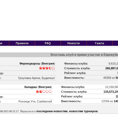
ая
Правила
FAQ
Новости
Газета
Возглавь клуб и прими участие в Еврокубк
Ференцварош
(
Венгрия
)
Финансы клуба:
9,610,
Стоимость клуба:
265,887,0
Рейтинг клуба:
ер:
Вместимость:
49358 из
5
:
Гроупама Арена, Будапешт
Халадаш
(
Венгрия
)
Финансы клуба:
13,150,06
Стоимость клуба:
133,573,19
Рейтинг клуба:
1
р:
Вместимость:
13764 из
14
:
Рохонци Ути, Сомбатхей
.
.
Вернуться к
последним новостям
,
новостям турниров
.08.2021 06:52:17