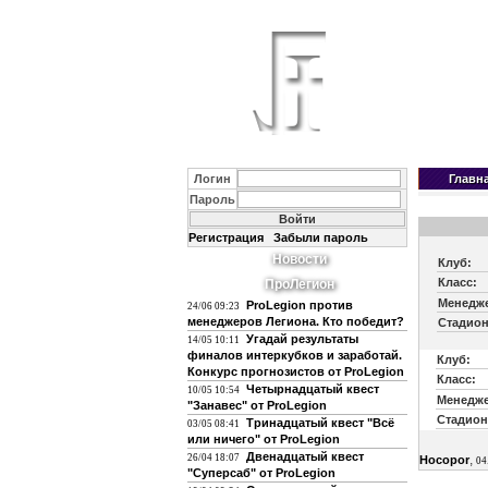
Логин
Главн
Пароль
Регистрация
Забыли пароль
Новости
Клуб:
Класс:
ПроЛегион
Менедж
ProLegion против
24/06 09:23
менеджеров Легиона. Кто победит?
Стадион
Угадай результаты
14/05 10:11
финалов интеркубков и заработай.
Клуб:
Конкурс прогнозистов от ProLegion
Класс:
Четырнадцатый квест
10/05 10:54
Менедже
"Занавес" от ProLegion
Стадион
Тринадцатый квест "Всё
03/05 08:41
или ничего" от ProLegion
Двенадцатый квест
26/04 18:07
,
Hocopor
04
"Суперсаб" от ProLegion