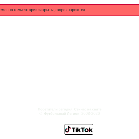
еменно комментарии закрыты, скоро откроются.
Посетители сегодня
Сейчас на сайте
©
2008-2026
Футбольный Легион