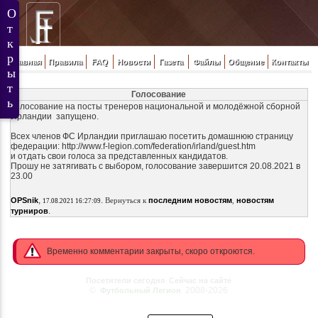
Главная
Правила
FAQ
Новости
Газета
Файлы
Общение
Контакты
Голосование
Голосование на посты тренеров национальной и молодёжной сборной
Ирландии запущено.
Всех членов ФС Ирландии приглашаю посетить домашнюю страницу
федерации: http://www.f-legion.com/federation/irland/guest.htm
и отдать свои голоса за представленных кандидатов.
Прошу не затягивать с выбором, голосование завершится 20.08.2021 в
23.00
,
.
OPSnik
Вернуться к
последним новостям
,
новостям
17.08.2021 16:27:09
.
турниров
Временно комментарии закрыты, скоро откроются.
Посетители сегодня
Сейчас на сайте
©
2008-2026
Футбольный Легион