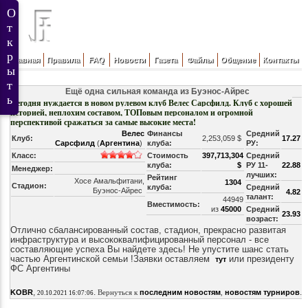
Главная
Правила
FAQ
Новости
Газета
Файлы
Общение
Контакты
Ещё одна сильная команда из Буэнос-Айрес
Сегодня нуждается в новом рулевом клуб Велес Сарсфилд. Клуб с хорошей
историей, неплохим составом, ТОПовым персоналом и огромной
перспективой сражаться за самые высокие места!
Велес
Финансы
Средний
Клуб:
2,253,059 $
17.27
Сарсфилд
(
Аргентина
)
клуба:
РУ:
Класс:
Стоимость
397,713,304
Средний
клуба:
$
РУ 11-
22.88
Менеджер:
лучших:
Рейтинг
Хосе Амальфитани,
1304
Стадион:
клуба:
Средний
Буэнос-Айрес
4.82
талант:
44949
Вместимость:
из
45000
Средний
23.93
возраст:
Отлично сбалансированный состав, стадион, прекрасно развитая
инфраструктура и высококвалифицированный персонал - все
составляющие успеха Вы найдете здесь! Не упустите шанс стать
частью Аргентинской семьи !
Заявки оставляем
или президенту
тут
ФС Аргентины
,
.
.
KOBR
Вернуться к
последним новостям
,
новостям турниров
20.10.2021 16:07:06