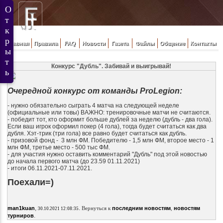
Главная
Правила
FAQ
Новости
Газета
Файлы
Общение
Контакты
Конкурс "Дубль". Забивай и выигрывай!
Очередной конкурс от команды ProLegion:
- нужно обязательно сыграть 4 матча на следующей неделе
(официальные или товы) ВАЖНО: тренировочные матчи не считаются.
- победит тот, кто оформит больше дублей за неделю (дубль - два гола).
Если ваш игрок оформил покер (4 гола), тогда будет считаться как два
дубля. Хэт-трик (три гола) все равно будет считаться как дубль.
- призовой фонд - 3 млн ФМ. Победителю - 1,5 млн ФМ, второе место - 1
млн ФМ, третье место - 500 тыс ФМ.
- для участия нужно оставить комментарий "Дубль" под этой новостью
до начала первого матча (до 23.59 01.11.2021)
- итоги 06.11.2021-07.11.2021.
Поехали=)
,
.
man1kuan
Вернуться к
последним новостям
,
новостям
30.10.2021 12:08:35
.
турниров