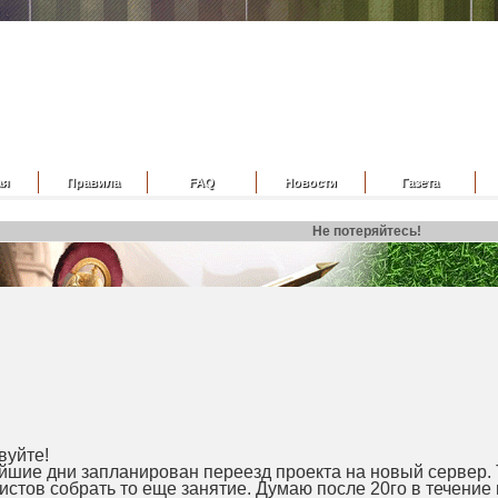
ая
Правила
FAQ
Новости
Газета
Не потеряйтесь!
вуйте!
йшие дни запланирован переезд проекта на новый сервер. То
истов собрать то еще занятие. Думаю после 20го в течение