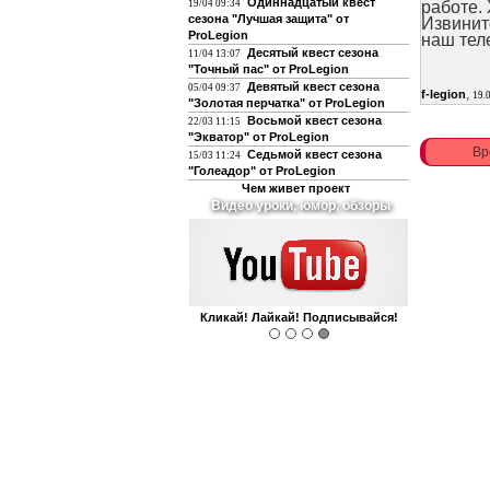
Одиннадцатый квест
19/04 09:34
работе. 
сезона "Лучшая защита" от
Извинит
ProLegion
наш тел
Десятый квест сезона
11/04 13:07
"Точный пас" от ProLegion
Девятый квест сезона
05/04 09:37
,
f-legion
19.
"Золотая перчатка" от ProLegion
Восьмой квест сезона
22/03 11:15
"Экватор" от ProLegion
Вр
Седьмой квест сезона
15/03 11:24
"Голеадор" от ProLegion
Чем живет проект
О футболе и не только
Интегрирован с чатом форума!