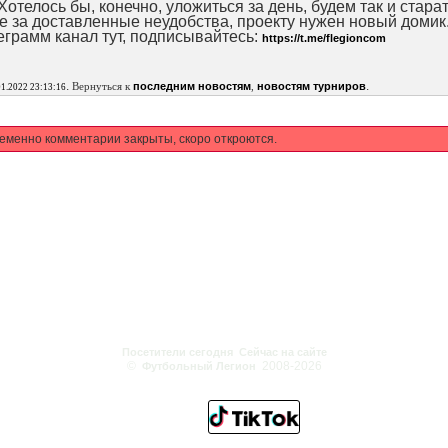
Хотелось бы, конечно, уложиться за день, будем так и старат
е за доставленные неудобства, проекту нужен новый домик
еграмм канал тут, подписывайтесь:
https://t.me/flegioncom
.
.
Вернуться к
последним новостям
,
новостям турниров
01.2022 23:13:16
еменно комментарии закрыты, скоро откроются.
Посетители сегодня
Сейчас на сайте
©
2008-2026
Футбольный Легион