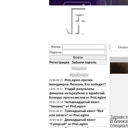
Логин
Главн
Пароль
Регистрация
Забыли пароль
Новости
ПроЛегион
ProLegion против
24/06 09:23
менеджеров Легиона. Кто победит?
Угадай результаты
14/05 10:11
финалов интеркубков и заработай.
Конкурс прогнозистов от ProLegion
Четырнадцатый квест
10/05 10:54
"Занавес" от ProLegion
Тринадцатый квест "Всё
03/05 08:41
или ничего" от ProLegion
Здравст
Двенадцатый квест
26/04 18:07
В ближа
"Суперсаб" от ProLegion
специал