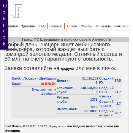
Главная
Правила
FAQ
Новости
Газета
Файлы
Общение
Контакты
Гранд ФС Швейцарии в поисках своего Анчелотти
Добрый день. Люцерн ищет амбициозного
менеджера, который жаждет выиграть с
командой золотые медали. Отличный состав и
50 млн на счету гарантируют стабильность.
Заявки оставляйте на
или мне в личку.
форуме
Клуб:
Люцерн
(
Швейцария
)
51,026,201
Средний
Деньги:
17.52
$
РУ:
Класс:
Стоимость
340,348,956
Средний
Будущий чемпион
клуба:
$
РУ 11-
21.73
Швейцарии!
лучших:
Рейтинг
1372
клуба:
Средний
3.73
талант:
29965
Вместимость:
из
30000
Средний
26.73
возраст:
,
.
man1kuan
Вернуться к
последним новостям
,
новостям
06.02.2022 16:36:02
.
турниров