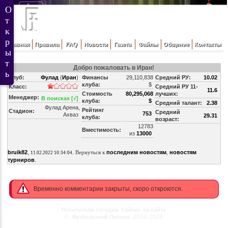
Главная
Правила
FAQ
Новости
Газета
Файлы
Общение
Контакты
Добро пожаловать в Иран!
Клуб:
Фулад
(
Иран
)
Финансы
29,110,838
Средний РУ:
10.02
клуба:
$
Класс:
Средний РУ 11-
11.6
Стоимость
80,295,068
лучших:
Менеджер:
В поисках [√]
клуба:
$
Средний талант:
2.38
Фулад Арена,
Рейтинг
Стадион:
Средний
753
Ахваз
29.31
клуба:
возраст:
12783
Вместимость:
из
13000
,
.
bruik82
Вернуться к
последним новостям
,
новостям
11.02.2022 10:34:04
.
турниров
Временно комментарии закрыты, скоро откроются.
Посетители сегодня
Сейчас на сайте
©
2008-2026
Футбольный Легион