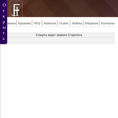
Главная
Правила
FAQ
Новости
Газета
Файлы
Общение
Контакты
Спарта ищет нового Стратега